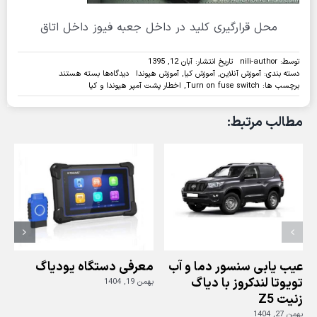
محل قرارگیری کلید در داخل جعبه فیوز داخل اتاق
توسط:
nili-author
تاریخ انتشار: آبان 12, 1395
برای
دسته بندی:
آموزش آنلاین
,
آموزش کیا
,
آموزش هیوندا
دیدگاه‌ها
بسته هستند
اخطار
برچسب ها:
Turn on fuse switch
,
اخطار پشت آمپر هیوندا و کیا
Turn
on
مطالب مرتبط:
fuse
switch
در
صفحه
نمایش
خودروهای
هیوندا
و
کیا
چیست
؟
عیب یابی سنسور دما و آب
معرفی دستگاه یودیاگ
تویوتا لندکروز با دیاگ
بهمن 19, 1404
زنیت Z5
ز
بهمن 27, 1404
بهم