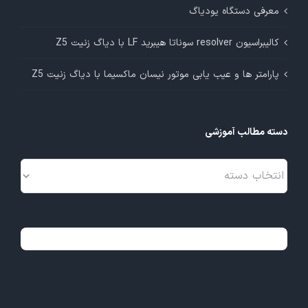
معرفی دستگاه یودیاگ
کالیبراسیون resolver سوناتا هیبرید LF با دیاگ زنیت Z5
پارامتر ها و عیب یابی موتور نیسان ماکسیما با دیاگ زنیت Z5
دسته مطالب آموزشی
دسته
مطالب
آموزشی