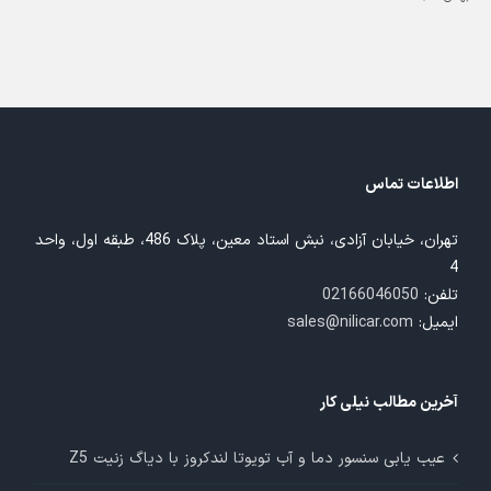
اطلاعات تماس
تهران، خیابان آزادی، نبش استاد معین، پلاک 486، طبقه اول، واحد
4
تلفن:
02166046050
ایمیل:
sales@nilicar.com
آخرین مطالب نیلی کار
عیب یابی سنسور دما و آب تویوتا لندکروز با دیاگ زنیت Z5