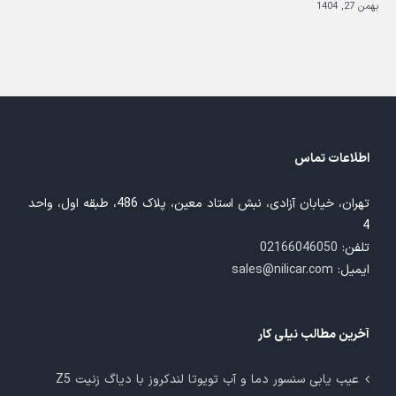
بهمن 27, 1404
بهم
اطلاعات تماس
تهران، خیابان آزادی، نبش استاد معین، پلاک 486، طبقه اول، واحد
4
تلفن:
02166046050
ایمیل:
sales@nilicar.com
آخرین مطالب نیلی کار
عیب یابی سنسور دما و آب تویوتا لندکروز با دیاگ زنیت Z5