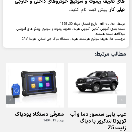
های تعریف ریموت و سوئیچ خودروهای داخلی و خارجی
نیلی کار
پیش ثبت نام کنید.
توسط:
nili-author
تاریخ انتشار: مرداد 30, 1395
دسته بندی:
آموزش آنلاین
,
آموزش هوندا
,
تعریف ریموت و سوئیچ
,
ویدئو های آموزشی
برای
دیدگاه‌ها
بسته هستند
ویدئو:تعریف
برچسب ها:
تعریف سوئیچ هوشمند هوندا
,
دستگاه دیاگ جی اسکن
,
هوندا CRV
سوئیچ
هوشمند
مطالب مرتبط:
هوندا
CRV
با
دیاگ
جی
اسکن
عیب یابی سنسور دما و آب
معرفی دستگاه یودیاگ
تویوتا لندکروز با دیاگ
بهمن 19, 1404
زنیت Z5
ز