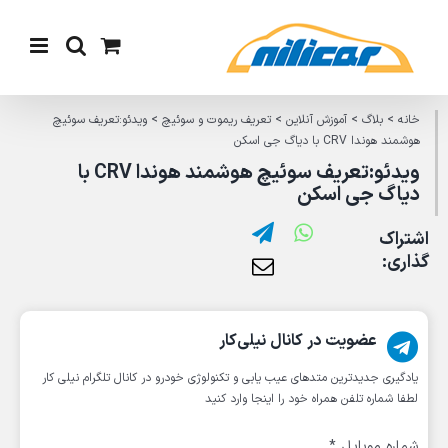
Ski
t
conten
خانه
>
بلاگ
>
آموزش آنلاین
>
تعریف ریموت و سوئیچ
>
ویدئو:تعریف سوئیچ
هوشمند هوندا CRV با دیاگ جی اسکن
ویدئو:تعریف سوئیچ هوشمند هوندا CRV با
دیاگ جی اسکن
اشتراک
گذاری:
عضویت در کانال نیلی‌کار
یادگیری جدیدترین متد‌های عیب یابی‌ و تکنولوژی خودرو در کانال تلگرام نیلی کار
لطفا شماره تلفن همراه خود را اینجا وارد کنید
شماره موبایل
*