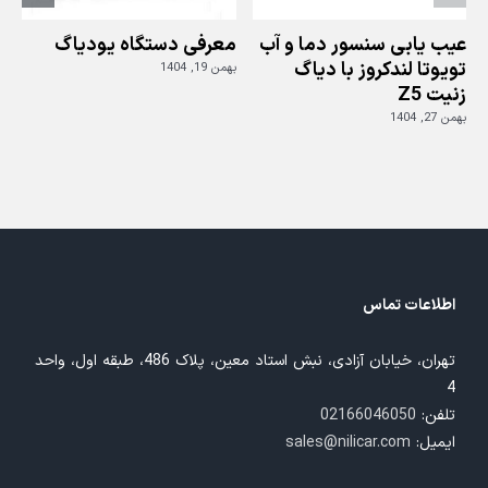
عیب یابی سنسور دما و آب
معرفی دستگاه یودیاگ
تویوتا لندکروز با دیاگ
بهمن 19, 1404
زنیت Z5
ز
بهمن 27, 1404
بهم
اطلاعات تماس
تهران، خیابان آزادی، نبش استاد معین، پلاک 486، طبقه اول، واحد
4
تلفن:
02166046050
ایمیل:
sales@nilicar.com