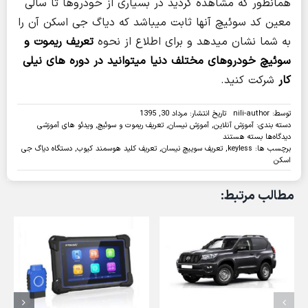
همانطور که مشاهده کردید در بسیاری از خودروها تا سالی
معین کد سوئیچ آنها ثابت میباشد که دیاگ جی اسکن آن را
به شما نشان میدهد و برای اطلاع از نحوه
تعریف ریموت و
سوئیچ خودروهای مختلف دنیا میتوانید در دوره های نیلی
کار
شرکت کنید.
توسط:
nili-author
تاریخ انتشار: مرداد 30, 1395
دسته بندی:
آموزش آنلاین
,
آموزش نیسان
,
تعریف ریموت و سوئیچ
,
ویدئو های آموزشی
برای
دیدگاه‌ها
بسته هستند
ویدئو:تعریف
برچسب ها:
keyless
,
تعریف سوییچ نیسان
,
تعریف کلید هوسمند کیوب
,
دستگاه دیاگ جی
سوئیچ
اسکن
هوشمند(keyless)
نیسان
مطالب مرتبط:
کیوب
با
دستگاه
دیاگ
جی
اسکن