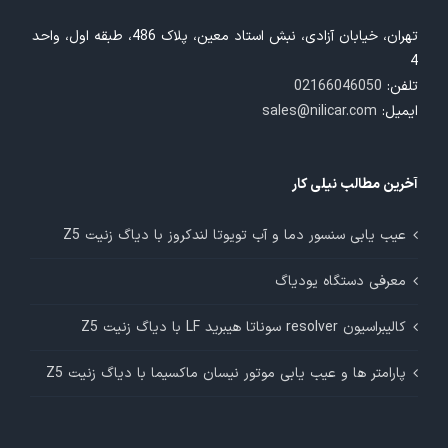
تهران، خیابان آزادی، نبش استاد معین، پلاک 486، طبقه اول، واحد
4
تلفن:
02166046050
ایمیل:
sales@nilicar.com
آخرین مطالب نیلی کار
عیب یابی سنسور دما و آب تویوتا لندکروز با دیاگ زنیت Z5
معرفی دستگاه یودیاگ
کالیبراسیون resolver سوناتا هیبرید LF با دیاگ زنیت Z5
پارامتر ها و عیب یابی موتور نیسان ماکسیما با دیاگ زنیت Z5