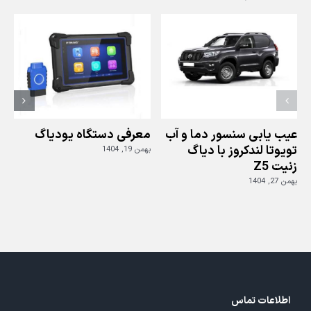
scan
2
عیب یابی سنسور دما و آب
معرفی دستگاه یودیاگ
تویوتا لندکروز با دیاگ
بهمن 19, 1404
زنیت Z5
ز
بهمن 27, 1404
بهم
اطلاعات تماس