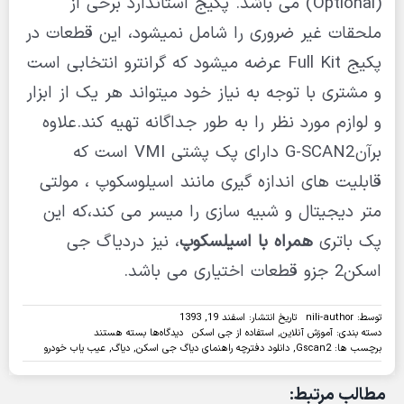
(Optional) می باشد. پکیج استاندارد برخی از
ملحقات غیر ضروری را شامل نمیشود، این قطعات در
پکیج Full Kit عرضه میشود که گرانترو انتخابی است
و مشتری با توجه به نیاز خود میتواند هر یک از ابزار
و لوازم مورد نظر را به طور جداگانه تهیه کند.علاوه
برآن G-SCAN2 دارای پک پشتی VMI است که
قابلیت های اندازه گیری مانند اسیلوسکوپ ، مولتی
متر دیجیتال و شبیه سازی را میسر می کند،که این
پک باتری
همراه با اسیلسکوپ
، نیز دردیاگ جی
اسکن2 جزو قطعات اختیاری می باشد.
توسط:
nili-author
تاریخ انتشار: اسفند 19, 1393
برای
دسته بندی:
آموزش آنلاین
,
استفاده از جی اسکن
دیدگاه‌ها
بسته هستند
دفترچه
برچسب ها:
Gscan2
,
دانلود دفترچه راهنمای دیاگ جی اسکن
,
دیاگ
,
عیب یاب خودرو
راهنمای
دیاگ
مطالب مرتبط:
G-