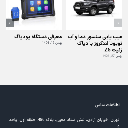
عیب یابی سنسور دما و آب
معرفی دستگاه یودیاگ
تویوتا لندکروز با دیاگ
بهمن 19, 1404
زنیت Z5
ز
بهمن 27, 1404
بهم
اطلاعات تماس
تهران، خیابان آزادی، نبش استاد معین، پلاک 486، طبقه اول، واحد
4