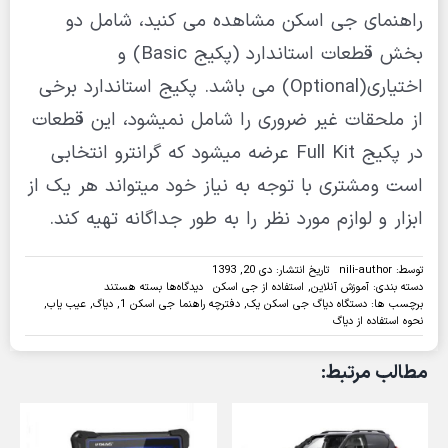
راهنمای جی اسکن مشاهده می کنید، شامل دو
بخش قطعات استاندارد (پکیج Basic) و
اختیاری (Optional) می باشد. پکیج استاندارد برخی
از ملحقات غیر ضروری را شامل نمیشود، این قطعات
در پکیج Full Kit عرضه میشود که گرانترو انتخابی
است و مشتری با توجه به نیاز خود میتواند هر یک از
ابزار و لوازم مورد نظر را به طور جداگانه تهیه کند.
توسط:
nili-author
تاریخ انتشار: دی 20, 1393
برای
دسته بندی:
آموزش آنلاین
,
استفاده از جی اسکن
دیدگاه‌ها
بسته هستند
دفترچه
برچسب ها:
دستگاه دیاگ جی اسکن یک
,
دفترچه راهنما جی اسکن 1
,
دیاگ
,
عیب یاب
,
راهنمای
نحوه استفاده از دیاگ
دیاگ
1
مطالب مرتبط:
G-
Scan