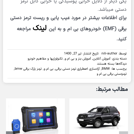
یکی دیگر از دلایل خرابی پوسیدگی یا خرابی کابل ترمز
دستی میباشد.
برای اطلاعات بیشتر در مورد عیب یابی و ریست ترمز دستی
لینک
برقی (EMF) خودروهای بی ام و به این
مراجعه
کنید.
توسط:
nili-author
تاریخ انتشار: تیر 27, 1400
دسته بندی:
آموزش آنلاین
,
آموزش بنز و بی ام و
,
تکنولوژیها و مفاهیم خودرو
برای
دیدگاه‌ها
بسته هستند
روش
برچسب ها:
BMW
,
آزادسازی اصطراری ترمز دستی برقی
,
بی ام و
,
ترمز پارک برقی bmw
,
آزاد
ترمزدستی برقی بی ام و
سازی
اضطراری
مطالب مرتبط:
ترمز
دستی
برقی
BMW
و
علت
شایع
خرابی
آن