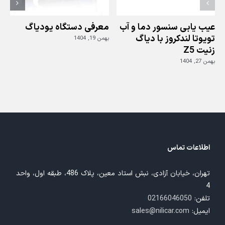
عیب یابی سنسور دما و آب
معرفی دستگاه یودیاگ
تویوتا لندکروز با دیاگ
بهمن 19, 1404
زنیت Z5
ز
بهمن 27, 1404
بهم
اطلاعات تماس
تهران، خیابان آزادی، نبش استاد معین، پلاک 486، طبقه اول، واحد
4
تلفن:
02166046050
ایمیل:
sales@nilicar.com