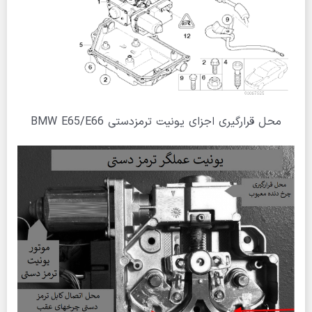
محل قرارگیری اجزای یونیت ترمزدستی BMW E65/E66