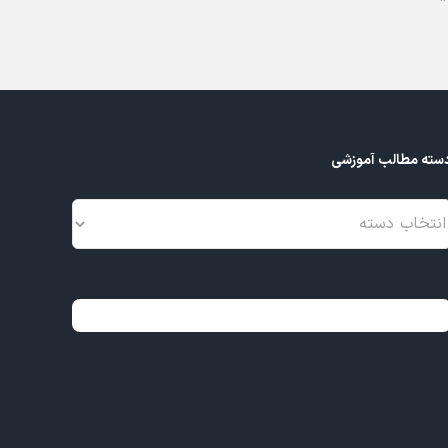
Z5
بهمن 27, 1404
سته مطالب آموزشی
سته
طالب
موزشی