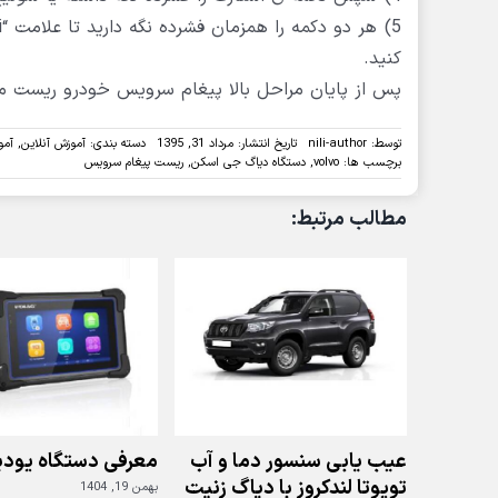
کنید.
پس از پایان مراحل بالا پیغام سرویس خودرو ریست می
توسط:
nili-author
تاریخ انتشار: مرداد 31, 1395
دسته بندی:
آموزش آنلاین
,
آمو
برچسب ها:
volvo
,
دستگاه دیاگ جی اسکن
,
ریست پیغام سرویس
مطالب مرتبط:
عیب یابی سنسور دما و آب
معرفی دستگاه یودی
تویوتا لندکروز با دیاگ زنیت
بهمن 19, 1404