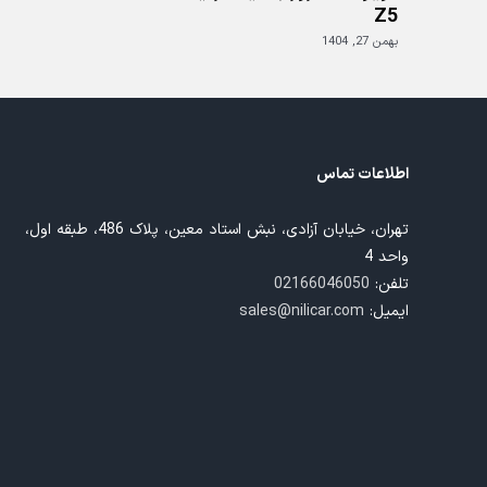
Z5
بهمن 27, 1404
اطلاعات تماس
تهران، خیابان آزادی، نبش استاد معین، پلاک 486، طبقه اول،
واحد 4
تلفن:
02166046050
ایمیل:
sales@nilicar.com