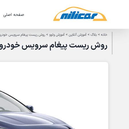
Ski
t
صفحه اصلی
conten
خانه
>
بلاگ
>
آموزش آنلاین
>
آموزش ولوو
>
روش ریست پیغام سرویس خودروی ولووی xc60 مدل 13
روش ریست پیغام سرویس خودروی ولووی xc60 مدل 13