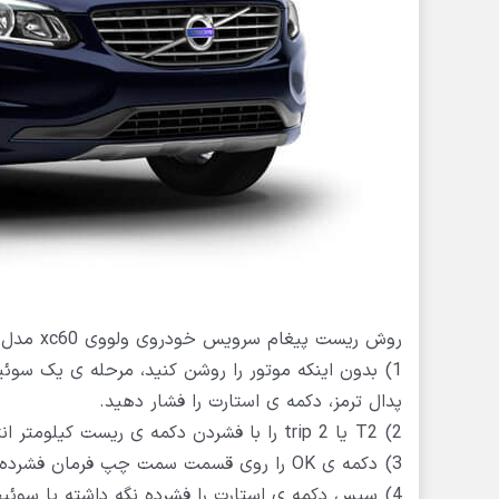
روش ریست پیغام سرویس خودروی ولووی xc60 مدل 2013 تا 2015 :
1) بدون اینکه موتور را روشن کنید، مرحله ی یک سوئ
پدال ترمز، دکمه ی استارت را فشار دهید.
2) T2 یا trip 2 را با فشردن دکمه ی ریست کیلومتر انتخاب کنید.
3) دکمه ی OK را روی قسمت سمت چپ فرمان فشرده نگه دارید.
4) سپس دکمه ی استارت را فشرده نگه داشته یا سوئیچ را باز کنید.