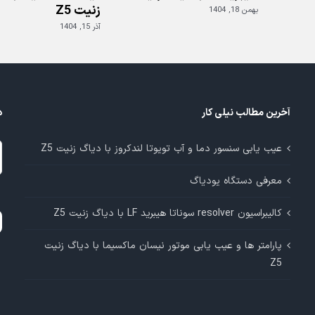
زنیت Z5
بهمن 18, 1404
آذر 15, 1404
آخرین مطالب نیلی کار
د
د
عیب یابی سنسور دما و آب تویوتا لندکروز با دیاگ زنیت Z5
م
معرفی دستگاه یودیاگ
آ
کالیبراسیون resolver سوناتا هیبرید LF با دیاگ زنیت Z5
پارامتر ها و عیب یابی موتور نیسان ماکسیما با دیاگ زنیت
Z5