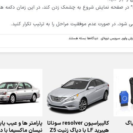
5) هر دو دکمه را همزمان فشرده نگه دارید تا علامت “i” در صفحه نمایش شروع به چشمک زدن کند، در این زمان دکمه
 شود، در صورت عدم موفقیت مراحل را به ترتیب تکرار کنید.
برای
زش ولوو
,
سرویس دوره‌ای
دیدگاه‌ها
بسته هستند
روش
ریست
پیغام
سرویس
خودروی
ولووی
xc60
مدل
2013
تا
2015
:
اگ
کالیبراسیون resolver سوناتا
پارامتر ها و عیب یا
هیبرید LF با دیاگ زنیت Z5
نیسان ماکسیما با د