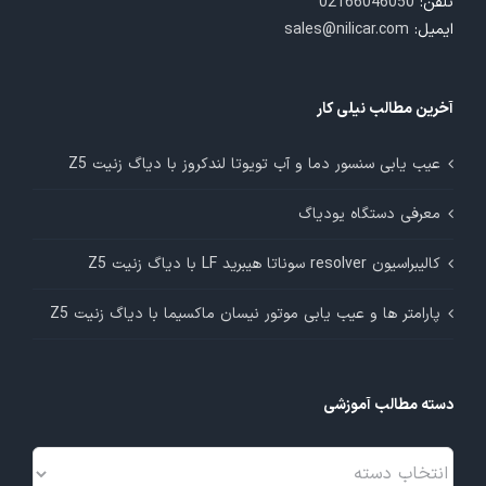
تلفن:
02166046050
ایمیل:
sales@nilicar.com
آخرین مطالب نیلی کار
عیب یابی سنسور دما و آب تویوتا لندکروز با دیاگ زنیت Z5
معرفی دستگاه یودیاگ
کالیبراسیون resolver سوناتا هیبرید LF با دیاگ زنیت Z5
پارامتر ها و عیب یابی موتور نیسان ماکسیما با دیاگ زنیت Z5
دسته مطالب آموزشی
دسته