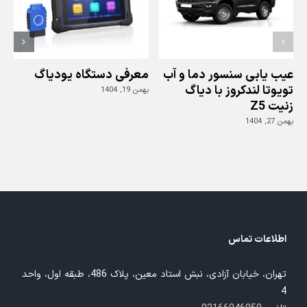
عیب یابی سنسور دما و آب
معرفی دستگاه یودیاگ
تویوتا لندکروز با دیاگ
بهمن 19, 1404
زنیت Z5
ز
بهمن 27, 1404
بهم
اطلاعات تماس
تهران، خیابان آزادی، نبش استاد معین، پلاک 486، طبقه اول، واحد
4