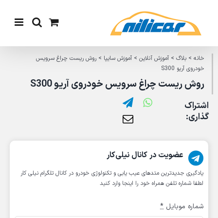
Ski
t
conten
خانه
>
بلاگ
>
آموزش آنلاین
>
آموزش سایپا
>
روش ریست چراغ سرویس
خودروی آریو S300
روش ریست چراغ سرویس خودروی آریو S300
اشتراک
گذاری:
عضویت در کانال نیلی‌کار
یادگیری جدیدترین متد‌های عیب یابی‌ و تکنولوژی خودرو در کانال تلگرام نیلی کار
لطفا شماره تلفن همراه خود را اینجا وارد کنید
شماره موبایل
*