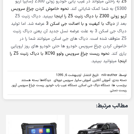
Z5
به راحتی میتواند در عیب یابی خودرو زوتی Z300 (سایپا آریو
S300) به شما کمک شایانی کند.
نحوه خاموش کردن چراغ سرویس
آریو زوتی Z300 با دیاگ زنیت Z5 را اینجا
ببینید. دیاگ زنیت Z5
بعد از
دیاگ با کیفیت و با اصالت جی اسکن 3
عرضه شد. اما تولید
دیاگ جی اسکن 3 به علت عرضه نسل جدید آن یعنی دیاگ زنیت
Z5 متوقف شده است. دیاگ های جی اسکن میتوانند شما را در
خاموش کردن چراغ سرویس خودرو ها حتی خودرو های روز اروپایی
یاری کند.
نحوه ریست چراغ سرویس ولوو XC90 با دیاگ زنیت Z5 را
اینجا
میتوانید ببینید.
توسط:
nili-author
تاریخ انتشار: اردیبهشت 6, 1395
برای
دسته بندی:
آموزش آنلاین
,
آموزش سایپا
,
سرویس دوره‌ای
دیدگاه‌ها
بسته هستند
روش
برچسب ها:
دستگاه دیاگ جی اسکن
,
دستگاه عیب یاب خودرو
,
ریست چراغ سرویس آریو
,
ریست
ریست دستی
چراغ
سرویس
مطالب مرتبط:
خودروی
آریو
S300