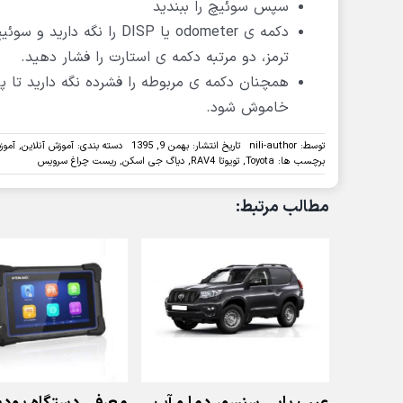
سپس سوئیچ را ببندید
دکمه ی odometer یا DISP 
ترمز، دو مرتبه دکمه ی استارت را فشار دهید.
خاموش شود.
توسط:
nili-author
تاریخ انتشار: بهمن 9, 1395
دسته بندی:
آموزش آنلاین
,
آموز
برچسب ها:
Toyota
,
تویوتا RAV4
,
دیاگ جی اسکن
,
ریست چراغ سرویس
مطالب مرتبط: