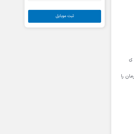
ثبت موبایل
 ی
و در مدل های 2012 به بالا دکمه ی DISP روی فرمان را