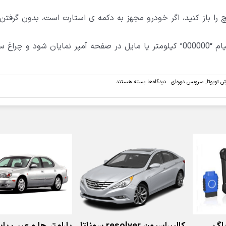
را نگه دارید و سوئیچ را باز کنید، اگر خودرو مجهز به دکمه ی استارت است، بدون گرفت
همچنان دکمه ی مربوطه را فشرده نگه دارید تا پیام “000000” کیلومتر یا مایل در صفحه آمپر نمایان شود و
برای
ش تویوتا
,
سرویس دوره‌ای
دیدگاه‌ها
بسته هستند
روش
ریست
چراغ
سرویس
خودروی
تویوتا
RAV4