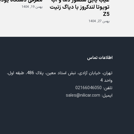
عیب یابی سنسور دما و آب
معرفی دستگاه یودی
تویوتا لندکروز با دیاگ زنیت
بهمن 19, 1404
Z5
بهمن 27, 1404
اطلاعات تماس
تهران، خیابان آزادی، نبش استاد معین، پلاک 486، طبقه اول،
واحد 4
تلفن:
02166046050
ایمیل:
sales@nilicar.com