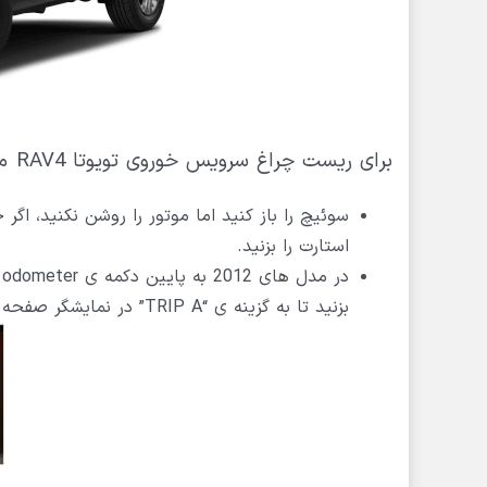
برای ریست چراغ سرویس خوروی تویوتا RAV4 مدل 2006 تا 2015 طبق مراحل زیر پیش می رویم:
سوئیچ را باز کنید اما موتور را روشن نکنید، اگ
استارت را بزنید.
بزنید تا به گزینه ی “TRIP A” در نمایشگر صفحه آمپر برسید.