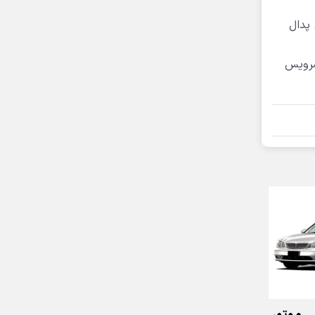
ن پدال
 چراغ سرویس