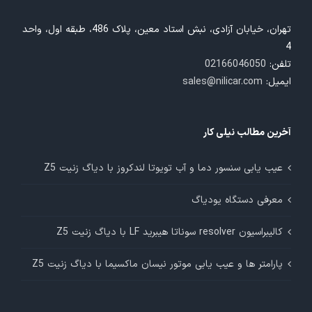
تهران، خیابان آزادی، نبش استاد معین، پلاک 486، طبقه اول، واحد
4
تلفن:
02166046050
ایمیل:
sales@nilicar.com
آخرین مطالب نیلی کار
عیب یابی سنسور دما و آب تویوتا لندکروز با دیاگ زنیت Z5
معرفی دستگاه یودیاگ
کالیبراسیون resolver سوناتا هیبرید LF با دیاگ زنیت Z5
پارامتر ها و عیب یابی موتور نیسان ماکسیما با دیاگ زنیت Z5