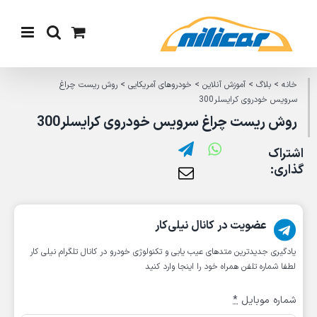
Ski
t
conten
خانه
>
بلاگ
>
آموزش آنلاین
>
خودروهای آمریکایی
>
روش ریست چراغ
سرویس خودروی کرایسلر300
روش ریست چراغ سرویس خودروی کرایسلر300
اشتراک
گذاری:
عضویت در کانال نیلی‌کار
یادگیری جدیدترین متد‌های عیب یابی‌ و تکنولوژی خودرو در کانال تلگرام نیلی کار
لطفا شماره تلفن همراه خود را اینجا وارد کنید
شماره موبایل
*