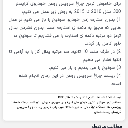
برای خاموش کردن چراغ سرویس روغن خودروی کرایسلر
300 مدل 2010 تا 2015 به روش زیر عمل می کنیم:
1) بدون استارت زدن خودرو، سوئیچ را باز می کنیم،در مدل
هایی که مجهز به دکمه ی استارت است، بدون فشردن پدال
ترمز دو مرتبه دکمه ی استارت را می فشاریم تا سوئیچ به
طور کامل باز گردد.
2) در ظرف مدت 10 ثانیه، سه مرتبه پدال گاز را به آرامی تا
انتها فشار می دهیم.
3) سوئیچ را می بندیم و باز می کنیم.
4) ریست چراغ سرویس روغن در این زمان انجام شده
است.
توسط:
nili-author
تاریخ انتشار: خرداد 16, 1395
برای
دسته بندی:
آموزش آنلاین
,
خودروهای آمریکایی
,
سرویس دوره‌ای
دیدگاه‌ها
بسته هستند
روش
برچسب ها:
دستگاه دیاگ جی اسکن
,
دستگاه عیب یاب خودرو
,
ریست چراغ سرویس
ریست
کرایسلر
,
ریست دستی
چراغ
سرویس
مطالب مرتبط:
خودروی