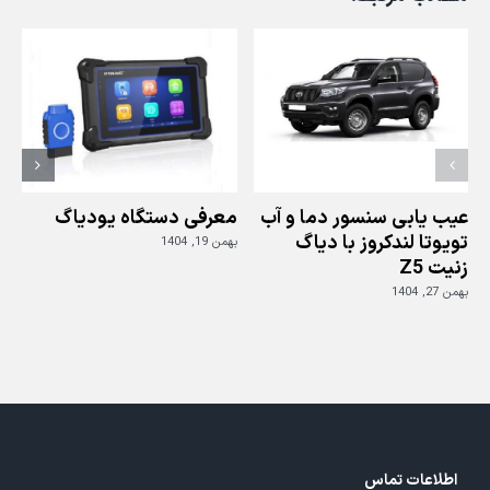
کرایسلر300
عیب یابی سنسور دما و آب
معرفی دستگاه یودیاگ
تویوتا لندکروز با دیاگ
بهمن 19, 1404
زنیت Z5
ز
بهمن 27, 1404
بهم
اطلاعات تماس