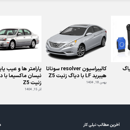
دوره
ای
بی
ام
و
X3
مدل
2016
با
دیاگ
جی
اسکن
اگ
کالیبراسیون resolver سوناتا
پارامتر ها و عیب یا
هیبرید LF با دیاگ زنیت Z5
نیسان ماکسیما با د
زنیت Z5
بهمن 18, 1404
آذر 15, 1404
آخرین مطالب نیلی کار
د