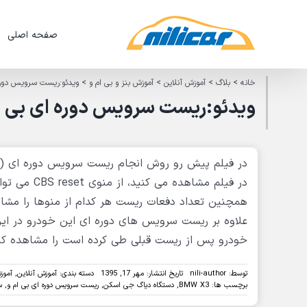
Ski
t
صفحه اصلی
conten
خانه
>
بلاگ
>
آموزش آنلاین
>
آموزش بنز و بی ام و
>
ویدئو:ریست سرویس دوره ای بی ام و X3 مدل
ویدئو:ریست سرویس دوره ای بی ام و X3 مدل 2016 با دیاگ ج
در فیلم مشا
همچنین تعداد دفعات ریست هر کدام از منوها را مشاه
علاوه بر ریست سرویس های دوره ای این خودرو در ای
خودرو پس از ریست قبلی طی کرده است را مشاهده کن
توسط:
nili-author
تاریخ انتشار: مهر 17, 1395
دسته بندی:
آموزش آنلاین
,
آموز
برچسب ها:
BMW X3
,
دستگاه دیاگ جی اسکن
,
ریست سرویس دوره ای بی ام و
,
س