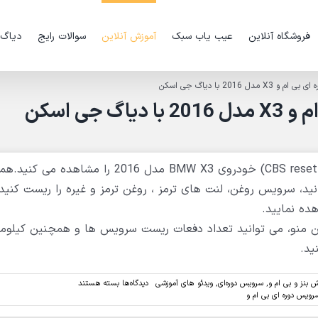
فروشگاه آنلاین
عیب یاب سبک
آموزش آنلاین
سوالات رایج
دیاگ
 2016 با دیاگ جی اسکن
ی اسکن
در فیلم پیش رو روش انجام ریست سرویس دوره ای (CBS reset) خودروی BMW X3 مدل 2016 
هده می کنید، از منوی CBS reset می توانید، سرویس روغن، لنت های ترمز ، روغن ترمز و غیره را ریست کنی
ده نمایید.
ن منو، می توانید تعداد دفعات ریست سرویس ها و همچنین کیلومت
ید.
برای
ش بنز و بی ام و
,
سرویس دوره‌ای
,
ویدئو های آموزشی
دیدگاه‌ها
بسته هستند
ویدئو:ریست
رویس دوره ای بی ام و
سرویس