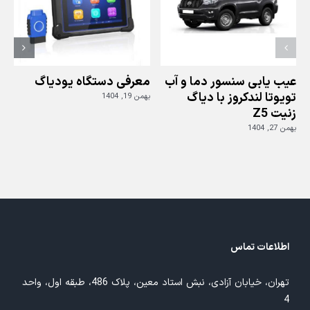
های
GDI
عیب یابی سنسور دما و آب
معرفی دستگاه یودیاگ
تویوتا لندکروز با دیاگ
بهمن 19, 1404
زنیت Z5
ز
بهمن 27, 1404
بهم
اطلاعات تماس
تهران، خیابان آزادی، نبش استاد معین، پلاک 486، طبقه اول، واحد
4