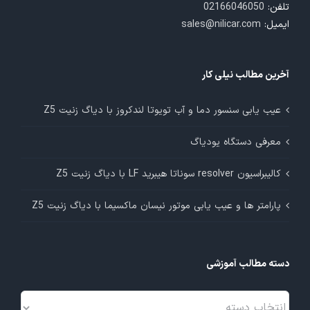
تلفن:
02166046050
ایمیل:
sales@nilicar.com
آخرین مطالب نیلی کار
عیب یابی سنسور دما و آب تویوتا لندکروز با دیاگ زنیت Z5
معرفی دستگاه یودیاگ
کالیبراسیون resolver سوناتا هیبرید LF با دیاگ زنیت Z5
پارامتر ها و عیب یابی موتور نیسان ماکسیما با دیاگ زنیت Z5
دسته مطالب آموزشی
دسته