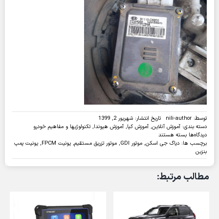
توسط:
nili-author
تاریخ انتشار: شهریور 2, 1399
دسته بندی:
آموزش آنلاین
,
آموزش کیا
,
آموزش هیوندا
,
تکنولوژیها و مفاهیم خودرو
برای
دیدگاه‌ها
بسته هستند
عملکرد
برچسب ها:
دیاگ جی اسکن
,
موتور GDI
,
موتور تزریق مستقیم
,
یونیت FPCM
,
یونیت پمپ
و
بنزین
وظایف
یونیت
مطالب مرتبط:
کنترل
پمپ
بنزین
(FPCM)
در
موتور