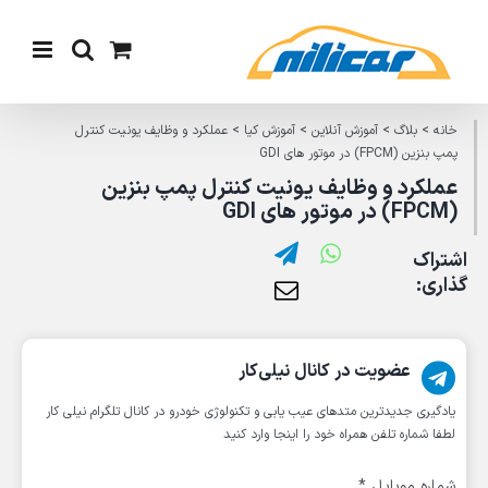
Ski
t
conten
خانه
>
بلاگ
>
آموزش آنلاین
>
آموزش کیا
>
عملکرد و وظایف یونیت کنترل
پمپ بنزین (FPCM) در موتور های GDI
عملکرد و وظایف یونیت کنترل پمپ بنزین
(FPCM) در موتور های GDI
اشتراک
گذاری:
عضویت در کانال نیلی‌کار
یادگیری جدیدترین متد‌های عیب یابی‌ و تکنولوژی خودرو در کانال تلگرام نیلی کار
لطفا شماره تلفن همراه خود را اینجا وارد کنید
شماره موبایل
*