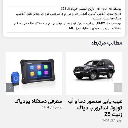
توسط:
nili-author
تاریخ انتشار: خرداد 8, 1395
دسته بندی:
آموزش آنلاین
,
آموزش بنز و بی ام و
,
سرویس دوره‌ای
,
ویدئو های آموزشی
برای
دیدگاه‌ها
بسته هستند
ویدئو:عملیات
برچسب ها:
BMW
,
بی ام و سری5
,
ترمز دستی برقی بی ام و
,
دستگاه دیاگ جی اسکن
,
ویژه
دستگاه عیب یاب خودرو
,
عملیات ویژه EMF
ی
EMF
مطالب مرتبط:
یا
ترمزدستی
برقی
BMW
سری
۵
مدل
۲۰۱۵
با
دستگاه
دیاگ
GSCAN
عیب یابی سنسور دما و آب
معرفی دستگاه یودیاگ
تویوتا لندکروز با دیاگ
بهمن 19, 1404
زنیت Z5
ز
بهمن 27, 1404
بهم