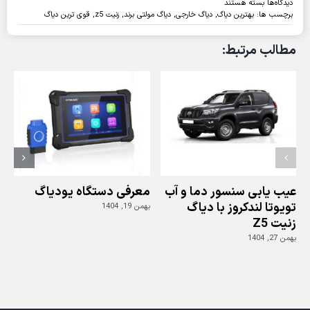
برای
دیدگاه‌ها
بسته هستند
ویدئو:
برچسب ها:
بهترین دیاگ
,
دیاگ خارجی
,
دیاگ مولتی برند
,
زنیت z5
,
قوی ترین دیاگ
عیب
یابی
مطالب مرتبط:
رنو
مگان
با
دیاگ
زنیت
Z5
عیب یابی سنسور دما و آب
معرفی دستگاه یودیاگ
تویوتا لندکروز با دیاگ
بهمن 19, 1404
زنیت Z5
ز
بهمن 27, 1404
بهم