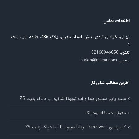
اطلاعات تماس
تهران، خیابان آزادی، نبش استاد معین، پلاک 486، طبقه اول، واحد
4
تلفن:
02166046050
ایمیل:
sales@nilicar.com
آخرین مطالب نیلی کار
عیب یابی سنسور دما و آب تویوتا لندکروز با دیاگ زنیت Z5
معرفی دستگاه یودیاگ
کالیبراسیون resolver سوناتا هیبرید LF با دیاگ زنیت Z5