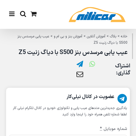
Ski
t
conten
خانه
>
بلاگ
>
آموزش آنلاین
>
آموزش بنز و بی ام و
>
عیب یابی مرسدس بنز
S500 با دیاگ زنیت Z5
عیب یابی مرسدس بنز S500 با دیاگ زنیت Z5
اشتراک
گذاری:
عضویت در کانال نیلی‌کار
یادگیری جدیدترین متد‌های عیب یابی‌ و تکنولوژی خودرو در کانال تلگرام نیلی کار
لطفا شماره تلفن همراه خود را اینجا وارد کنید
شماره موبایل
*