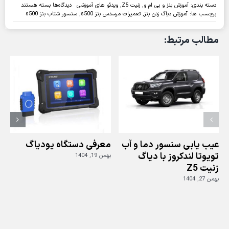
برای
دسته بندی:
آموزش بنز و بی ام و
,
زنیت Z5
,
ویدئو های آموزشی
دیدگاه‌ها
بسته هستند
عیب
برچسب ها:
آموزش دیاگ زدن بنز
,
تعمیرات مرسدس بنز s500
,
سنسور شتاب بنز s500
یابی
مرسدس
مطالب مرتبط:
بنز
S500
با
دیاگ
زنیت
Z5
عیب یابی سنسور دما و آب
معرفی دستگاه یودیاگ
تویوتا لندکروز با دیاگ
بهمن 19, 1404
زنیت Z5
ز
بهمن 27, 1404
بهم