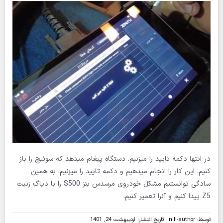
در انتها دکمه تایید را میزنیم. دستگاه پیغام میدهد که سوئیچ را باز
کنیم. این کار را انجام میدهیم و دکمه تایید را میزنیم. به همین
سادگی توانستیم مشکل خودروی مرسدس بنز S500 را با دیاگ زنیت
Z5 پیدا کنیم و آنرا تعمیر کنیم.
توسط:
nili-author
تاریخ انتشار: اردیبهشت 24, 1401