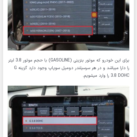
برای این خودرو که موتور بنزینی (GASOLINE) با حجم موتور 3.8 لیتر
را دارا میباشد و در هر سرسیلندر دومیل سوپاپ وجود دارد گزینه G
3.8 DOHC را وارد میشویم.