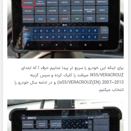
برای اینکه این خودرو را سریع تر پیدا نماییم حرف I که ابتدای
IX55/VERACROUZ میباشد را کلیک کرده و سپس گزینه
ix55/VERACROUZ(EN) 2007~2013) و در ادامه سال خودرو را
انتخاب میکنیم.