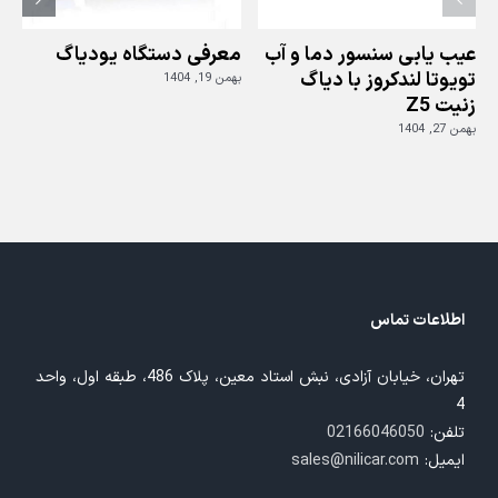
عیب یابی سنسور دما و آب
معرفی دستگاه یودیاگ
تویوتا لندکروز با دیاگ
بهمن 19, 1404
زنیت Z5
ز
بهمن 27, 1404
بهم
اطلاعات تماس
تهران، خیابان آزادی، نبش استاد معین، پلاک 486، طبقه اول، واحد
4
تلفن:
02166046050
ایمیل:
sales@nilicar.com