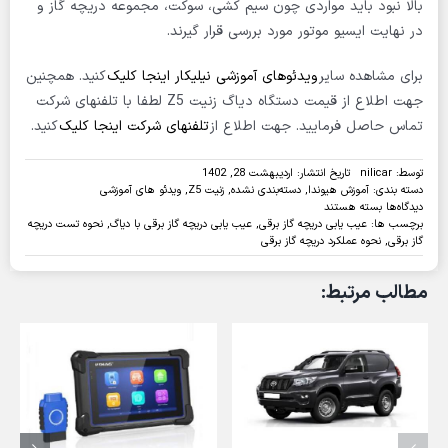
بالا نبود باید مواردی چون سیم کشی، سوکت، مجموعه دریچه گاز و
در نهایت ایسیو موتور مورد بررسی قرار گیرند.
برای مشاهده سایر
ویدئوهای آموزشی نیلیکار اینجا کلیک
کنید. همچنین
جهت اطلاع از قیمت دستگاه دیاگ زنیت Z5 لطفا با تلفنهای شرکت
تماس حاصل فرمایید. جهت اطلاع از
تلفنهای شرکت اینجا کلیک
کنید.
توسط:
nilicar
تاریخ انتشار: اردیبهشت 28, 1402
دسته بندی:
آموزش هیوندا
,
دسته‌بندی نشده
,
زنیت Z5
,
ویدئو های آموزشی
برای
دیدگاه‌ها
بسته هستند
عیب
برچسب ها:
عیب یابی دریچه گاز برقی
,
عیب یابی دریچه گاز برقی با دیاگ
,
نحوه تست دریچه
یابی
گاز برقی
,
نحوه عملکرد دریچه گاز برقی
و
تست
مطالب مرتبط:
دریچه
گاز
برقی
هیوندای
وراکروز
با
دیاگ
زنیت
Z5