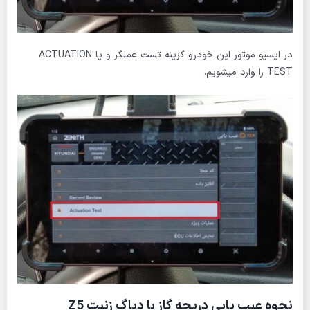
در ایسیو موتور این خودرو گزینه تست عملگر و یا ACTUATION
TEST را وارد میشویم.
نحوه عیب یابی دریچه گاز با دیاگ زنیت Z5