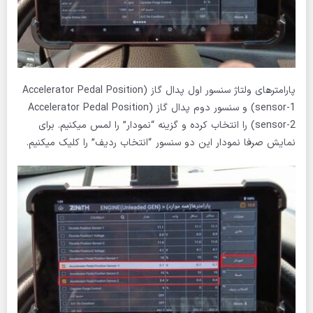
پارامترهای ولتاژ سنسور اول پدال گاز (Accelerator Pedal Position
sensor-1) و سنسور دوم پدال گاز (Accelerator Pedal Position
sensor-2) را انتخاب کرده و گزینه “نمودار” را لمس میکنیم. برای
نمایش صرفا نمودار این دو سنسور “انتخاب ردیف” را کلیک میکنیم.