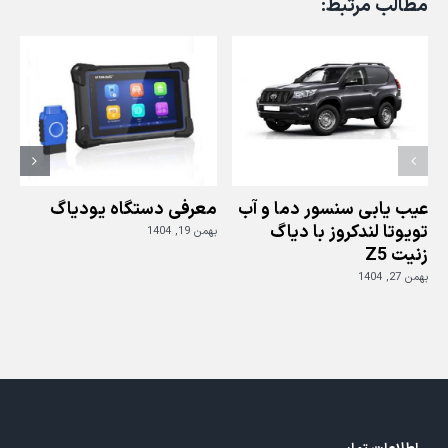
مطالب مرتبط:
برقی
هیوندای
وراکروز
ix55
با
دیاگ
Z5
عیب یابی سنسور دما و آب
معرفی دستگاه یودیاگ
تویوتا لندکروز با دیاگ
بهمن 19, 1404
زنیت Z5
ز
بهمن 27, 1404
بهم