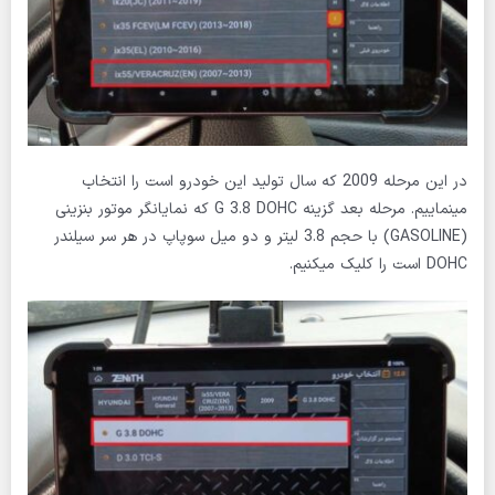
در این مرحله 2009 که سال تولید این خودرو است را انتخاب
مینماییم. مرحله بعد گزینه G 3.8 DOHC که نمایانگر موتور بنزینی
(GASOLINE) با حجم 3.8 لیتر و دو میل سوپاپ در هر سر سیلندر
DOHC است را کلیک میکنیم.