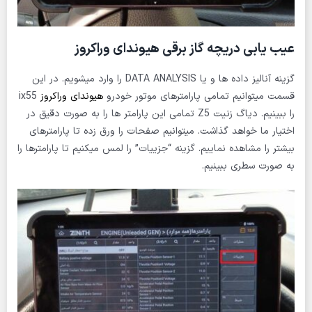
عیب یابی دریچه گاز برقی هیوندای وراکروز
گزینه آنالیز داده ها و یا DATA ANALYSIS را وارد میشویم. در این
قسمت میتوانیم تمامی پارامترهای موتور خودرو
هیوندای وراکروز
ix55
را ببینیم. دیاگ زنیت Z5 تمامی این پارامتر ها را به صورت دقیق در
اختیار ما خواهد گذاشت. میتوانیم صفحات را ورق زده تا پارامترهای
بیشتر را مشاهده نماییم. گزینه “جزییات” را لمس میکنیم تا پارامترها را
به صورت سطری ببینیم.