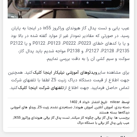
عیب یابی و تست پدال گاز هیوندای وراکروز ix55 در اینجا به پایان
رسید. در صورتی که مقادیر نمودار غیر از موارد گفته شده در بالا بود
و یا با کدهای خطای P0122 ،P0123 ،P0222 ،P0223 و یا P2122
،P2127 ،P2128 ،P2135 و P2138 مواجه شدیم باید پدال گاز،
سوکت و سیم کشی آن را به دقت بررسی نماییم.
برای مشاهده سایر
ویدئوهای آموزشی نیلیکار اینجا کلیک
کنید. همچنین
جهت اطلاع از قیمت دستگاه دیاگ زنیت Z5 لطفا با تلفنهای شرکت
تماس حاصل فرمایید. جهت اطلاع از
تلفنهای شرکت اینجا کلیک
کنید.
توسط:
nilicar
تاریخ انتشار: خرداد 4, 1402
دسته بندی:
آموزش آنلاین
,
آموزش هیوندا
,
دسته‌بندی نشده
,
زنیت Z5
,
ویدئو های آموزشی
برای
دیدگاه‌ها
بسته هستند
عیب
برچسب ها:
پدال گاز برقی چگونه کار میکند
,
تست پدال گاز برقی هیوندای وراکروز IX55
,
یابی
عیب یابی پدال گاز برقی با دستگاه دیاگ
پدال
گاز