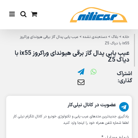
Ski
t
conten
خانه
>
بلاگ
>
دسته‌بندی نشده
>
عیب یابی پدال گاز برقی هیوندای وراکروز
ix55 با دیاگ Z5
عیب یابی پدال گاز برقی هیوندای وراکروز ix55 با
دیاگ Z5
اشتراک
گذاری:
عضویت در کانال نیلی‌کار
یادگیری جدیدترین متد‌های عیب یابی‌ و تکنولوژی خودرو در کانال تلگرام نیلی کار
لطفا شماره تلفن همراه خود را اینجا وارد کنید
شماره موبایل
*