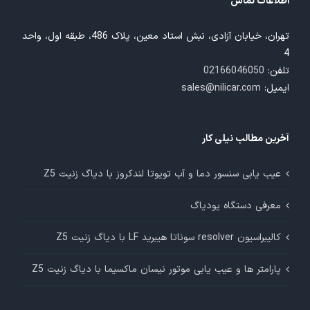
اطلاعات تماس
تهران، خیابان آزادی، نبش استاد معین، پلاک 486، طبقه اول، واحد
4
تلفن:
02166046050
ایمیل:
sales@nilicar.com
آخرین مطالب نیلی کار
عیب یابی سنسور دما و آب تویوتا لندکروز با دیاگ زنیت Z5
معرفی دستگاه یودیاگ
کالیبراسیون resolver سوناتا هیبرید LF با دیاگ زنیت Z5
پارامتر ها و عیب یابی موتور نیسان ماکسیما با دیاگ زنیت Z5