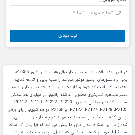
ثبت موبایل
در این ویدیو قصد داریم پدال گاز برقی هیوندای وراکروز IX55 که
یکی از سنسورهای ایسیو موتور میباشد را عیب یابی و تست نماییم.
بعضا ممکن است که خودرو گاز نخورد و یا هر چه پدال گاز را بیشتر
فشار میدهیم شتابگیری مطلوبی نداشته باشیم. در مواردی هم ممکن
است با کدهای خطایی همچون P0122 ،P0123 ،P0222 ،P0223
،P2122 ،P2127 ،P2128 ،P2135 و P2138 مواجه شویم. (برای برخی
از این کدهای خطا نیاز است که مجموعه دریچه گاز نیز عیب یابی
شود.) در این هنگام سوال برای ما پیش می آید که آیا پدال گاز سالم
است؟ آیا عیوب و کدهای خطایی که داخل خودرو میببینیم به پدال