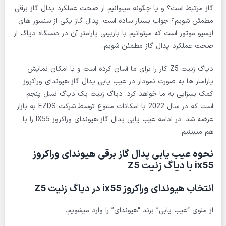
گاز مرتبط است؟ و یا چگونه میتوانیم از صحت عملکرد پدال گاز برقی
مطمئن شویم؟ جواب بسیار ساده است. پدال گاز یکی از سنسور های
ایسیو موتور است که میتوانیم با بازبینی پارامتر آن در دستگاه دیاگ از
صحت عملکرد پدال گاز مطمئن شویم.
دیاگ زنیت Z5 کار را برای ما آسان کرده است و با امکان نمایش
پارامتر ها به صورت نمودار در عیب یابی پدال گاز هیوندای وراکروز
کمک بسزایی به ما خواهد کرد. دیاگ زنیت یک دیاگ نسل پنجم
است که در سال 2022 با امکانات متنوع توسط شرکت EZDS به بازار
عرضه شد. در ادامه عیب یابی پدال گاز هیوندای وراکروز IX55 را با
هم میبینیم.
نحوه عیب یابی پدال گاز برقی هیوندای وراکروز
ix55 با دیاگ زنیت Z5
انتخاب هیوندای وراکروز ix55 در دیاگ زنیت Z5
از منوی “عیب یابی” برند “هیوندای” را وارد میشویم.