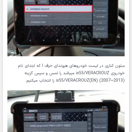
ستون کناری در لیست خودروهای هیوندای حرف I که ابتدای نام
خودروی ix55/VERACROUZ میباشد را لمس و سپس گزینه
ix55/VERACROUZ(EN) (2007~2013) را انتخاب میکنیم.