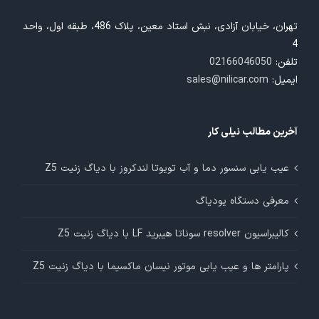
تهران، خیابان آزادی، نبش استاد معین، پلاک 486، طبقه اول، واحد
4
تلفن:
02166046050
ایمیل:
sales@nilicar.com
آخرین مطالب نیلی کار
عیب یابی سنسور دما و آب تویوتا لندکروز با دیاگ زنیت Z5
معرفی دستگاه یودیاگ
کالیبراسیون resolver سوناتا هیبرید LF با دیاگ زنیت Z5
پارامتر ها و عیب یابی موتور نیسان ماکسیما با دیاگ زنیت Z5