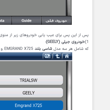
پس از این پس برای عیب یابی خودروهای زیر از منوی تریال (Trial SW) اق
1)
خودروی جیلی
(GEELY)
:
که شامل هر سه مدل
شاسی بلند
EMGRAND X725 و