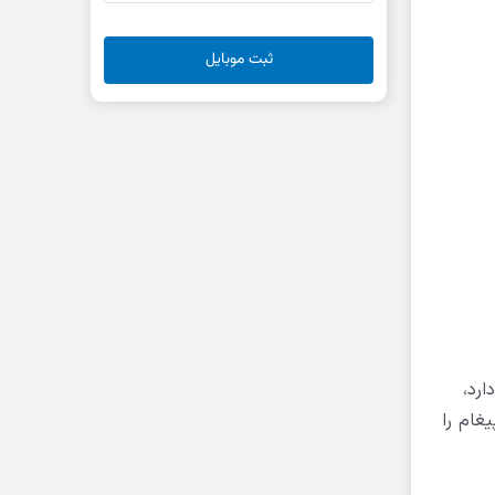
ثبت موبایل
رد،
غام را