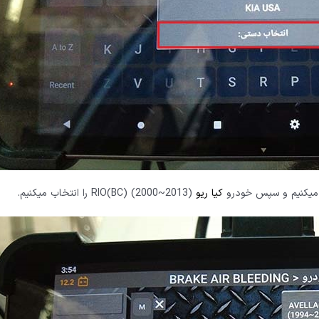
کیا ریو
RIO(BC) (2000~2013) را انتخاب میکنیم.