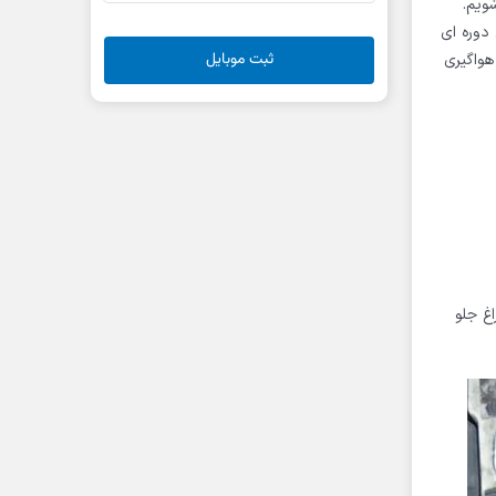
ویم.
دوره ای
ثبت موبایل
هواگیری
و چراغ جلو