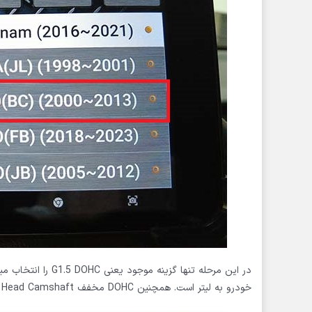
خودرو به لیتر است. همچنین DOHC مخفف Double Over Head Camshaft به معنی موتور مجهز به دو میل سوپاپ است.