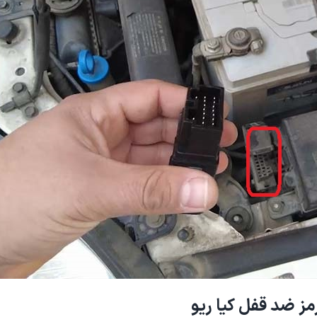
مز ضد قفل کیا ریو