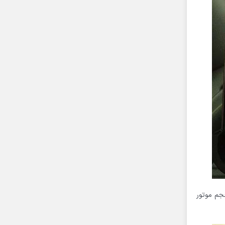
وجود یعنی G1.5 DOHC را انتخاب میکنیم. حرف G مخفف Gasoline و معرف موتور بنزینی میباشد و منظور از 1.5 حجم موتور