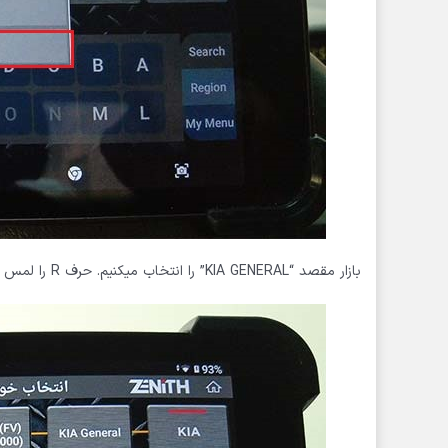
بازار مقصد “KIA GENERAL” را انتخاب میکنیم. حرف R را لمس میکنیم و سپس خودرو