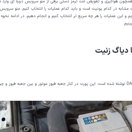
ی همچون هواگیری و تعویض لنت ترمز دستی برقی از منو سرویس دوره ای وارد ش
 مشابه در کدام یونیت است و باید کدام عملیات را انتخاب کنیم. منو سرویس 
 و این عملیات را هر چه سریع تر انتخاب کنیم و انجام دهیم. در ادامه نحوه 
ا دیاگ زنیت
روی درپوش پورت 20 پین عیب یاب این خودرو کلمه DAIGNOSIS نوشته شده است. این پورت در کنار جعبه فیوز موتور و بین جعبه فیوز 