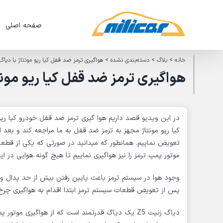
Ski
t
صفحه اصلی
conten
خانه
>
بلاگ
>
دسته‌بندی نشده
>
هواگیری ترمز ضد قفل کیا ریو مونتاژ با دیاگ ز
هواگیری ترمز ضد قفل کیا ریو مونتاژ
در این ویدیو قصد داریم هوا گیری ترمز ضد قفل خودرو کیا ری
کیا ریو مونتاژ مجهز به ترمز ضد قفل به ما مراجعه کند و بعد
تعویض نماییم. همانطور که میدانید در صورتی که یکی از قطعا
موتور پمپ ترمز را نیز هواگیری نماییم تا هیچ گونه هوایی در ا
وجود هوا در سیستم ترمز باعث پایین رفتن بیش از حد پدال و 
پس از تعویض قطعات سیستم ترمز ابتدا اقدام به هواگیری چ
دیاگ زنیت Z5 یک دیاگ قدرتمند است که از هواگیری م