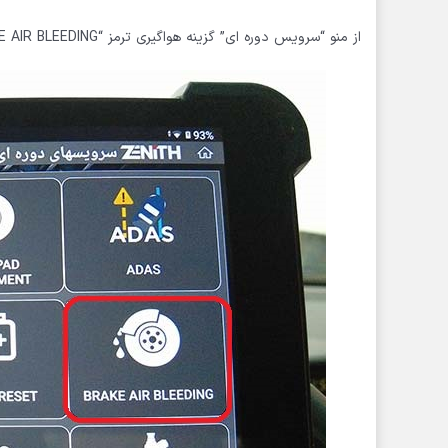
از منو “سرویس دوره ای” گزینه هواگیری ترمز “BRAKE AIR BLEEDING” را لمس میکنیم.