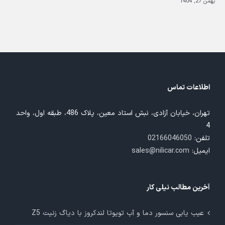
بهمن 27, 1404
بهم
اطلاعات تماس
تهران، خیابان آزادی، نبش استاد معین، پلاک 486، طبقه اول، واحد
4
تلفن:
02166046050
ایمیل:
sales@nilicar.com
آخرین مطالب نیلی کار
عیب یابی سنسور دما و آب تویوتا لندکروز با دیاگ زنیت Z5