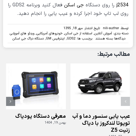
j2534
را روی دستگاه
جی اسکن
فعال کنید وبرنامه GDS2 را
روی لب تاپ خود اجرا کرده و عیب یابی را انجام دهید.
توسط:
nili-author
تاریخ انتشار: مهر 18, 1395
دسته بندی:
آموزش آنلاین
,
استفاده از جی اسکن
,
خودروهای آمریکایی
,
ویدئو های آموزشی
برای
دیدگاه‌ها
بسته هستند
برچسب ها:
GDS2
,
اینترفیس GM
,
دستگاه دیاگ جی اسکن
ویدئو:استفاده
از
مطالب مرتبط:
دیاگ
جی
اسکن
دو
به
عنوان
اینترفیس
برنامه
GDS2
عیب یابی سنسور دما و آب
معرفی دستگاه یودیاگ
تویوتا لندکروز با دیاگ
بهمن 19, 1404
زنیت Z5
ز