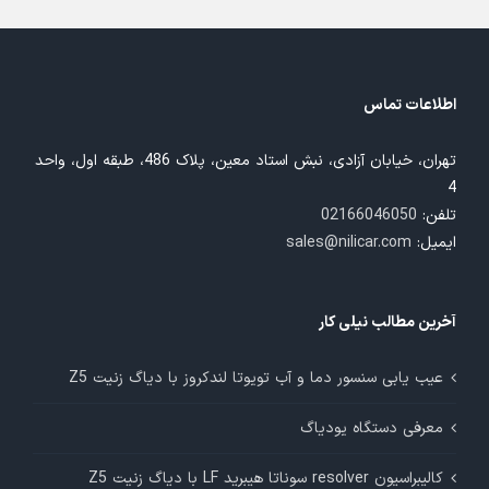
اطلاعات تماس
تهران، خیابان آزادی، نبش استاد معین، پلاک 486، طبقه اول، واحد
4
تلفن:
02166046050
ایمیل:
sales@nilicar.com
آخرین مطالب نیلی کار
عیب یابی سنسور دما و آب تویوتا لندکروز با دیاگ زنیت Z5
معرفی دستگاه یودیاگ
کالیبراسیون resolver سوناتا هیبرید LF با دیاگ زنیت Z5