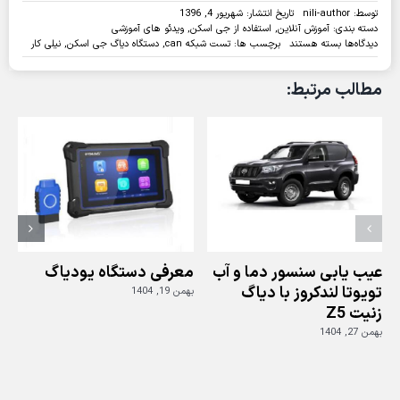
توسط:
nili-author
تاریخ انتشار: شهریور 4, 1396
دسته بندی:
آموزش آنلاین
,
استفاده از جی اسکن
,
ویدئو های آموزشی
برای
دیدگاه‌ها
بسته هستند
برچسب ها:
تست شبکه can
,
دستگاه دیاگ جی اسکن
,
نیلی کار
ویدئو:تست
شبکه
مطالب مرتبط:
CAN
با
دیاگ
جی
اسکن
عیب یابی سنسور دما و آب
معرفی دستگاه یودیاگ
تویوتا لندکروز با دیاگ
بهمن 19, 1404
زنیت Z5
ز
بهمن 27, 1404
بهم