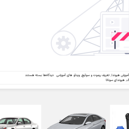
برای
آموزش هیوندا
,
تعریف ریموت و سوئیچ
,
ویدئو های آموزشی
دیدگاه‌ها
بسته هستند
ویدئو:تعریف
گ
,
هیوندای سوناتا
ریموت
خودروی
سوناتا
با
دستگاه
دیاگ
جی
اسکن