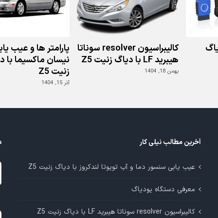
اگ
کالیبراسیون resolver سوناتا
پارامتر ها و عیب یا
هیبرید LF با دیاگ زنیت Z5
نیسان ماکسیما با د
زنیت Z5
بهمن 18, 1404
آذر 15, 1404
آخرین مطالب نیلی کار
د
د
عیب یابی سنسور دما و آب تویوتا لندکروز با دیاگ زنیت Z5
م
معرفی دستگاه یودیاگ
آ
کالیبراسیون resolver سوناتا هیبرید LF با دیاگ زنیت Z5