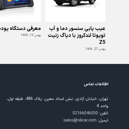
عیب یابی سنسور دما و آب
معرفی دستگاه یودی
تویوتا لندکروز با دیاگ زنیت
بهمن 19, 1404
Z5
بهمن 27, 1404
اطلاعات تماس
تهران، خیابان آزادی، نبش استاد معین، پلاک 486، طبقه اول،
واحد 4
تلفن:
02166046050
ایمیل:
sales@nilicar.com