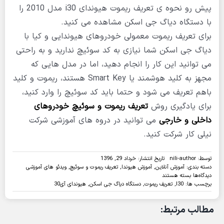
پیش رو نحوه ی تعریف ریموت هیوندای i30 مدل 2010 را
با دستگاه دیاگ جی اسکن مشاهده می کنید.
برای تعریف ریموت معمولی خودروهای هیوندایی و کیا با
دیاگ جی اسکن شما نیازی به کد سوئیچ ندارید و به راحتی
می توانید این کار را انجام دهید، اما در مدل هایی که
مجهز به کلید هوشمند یا Smart Key هستند، ریموت و کلید
باهم تعریف می شود و حتما باید کد سوئیچ را وارد کنید،
برای یادگیری روش
تعریف ریموت و سوئیچ خودروهای
داخلی و خارجی
می توانید در دروه های آموزشی شرکت
نیلی کار شرکت کنید.
توسط:
nili-author
تاریخ انتشار: خرداد 29, 1396
دسته بندی:
آموزش آنلاین
,
آموزش هیوندا
,
تعریف ریموت و سوئیچ
,
ویدئو های آموزشی
برای
دیدگاه‌ها
بسته هستند
ویدئو:تعریف
برچسب ها:
I30
,
تعریف ریموت
,
دستگاه دیاگ جی اسکن
,
هیوندای آی30
ریموت
هیوندایی
مطالب مرتبط:
i30
با