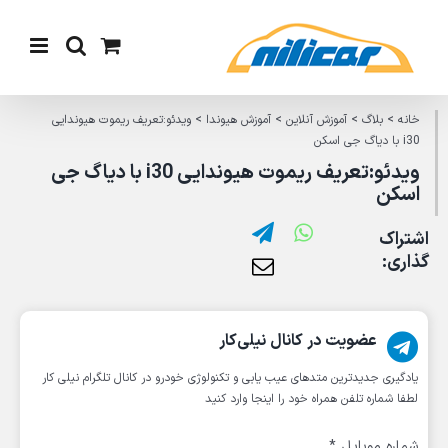
Ski
t
conten
خانه
>
بلاگ
>
آموزش آنلاین
>
آموزش هیوندا
>
ویدئو:تعریف ریموت هیوندایی
i30 با دیاگ جی اسکن
ویدئو:تعریف ریموت هیوندایی i30 با دیاگ جی
اسکن
اشتراک
گذاری:
عضویت در کانال نیلی‌کار
یادگیری جدیدترین متد‌های عیب یابی‌ و تکنولوژی خودرو در کانال تلگرام نیلی کار
لطفا شماره تلفن همراه خود را اینجا وارد کنید
شماره موبایل
*