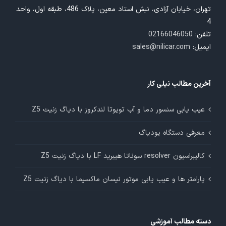
تهران، خیابان آزادی، نبش استاد معین، پلاک 486، طبقه اول، واحد
4
تلفن:
02166046050
ایمیل:
sales@nilicar.com
آخرین مطالب نیلی کار
عیب یابی سنسور دما و آب تویوتا لندکروز با دیاگ زنیت Z5
معرفی دستگاه یودیاگ
کالیبراسیون resolver سوناتا هیبرید LF با دیاگ زنیت Z5
پارامتر ها و عیب یابی موتور نیسان ماکسیما با دیاگ زنیت Z5
دسته مطالب آموزشی