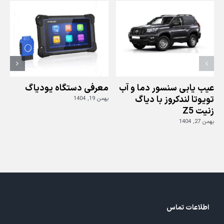
دیاگ
جی
اسکن
عیب یابی سنسور دما و آب
معرفی دستگاه یودیاگ
تویوتا لندکروز با دیاگ
بهمن 19, 1404
زنیت Z5
ز
بهمن 27, 1404
بهم
اطلاعات تماس