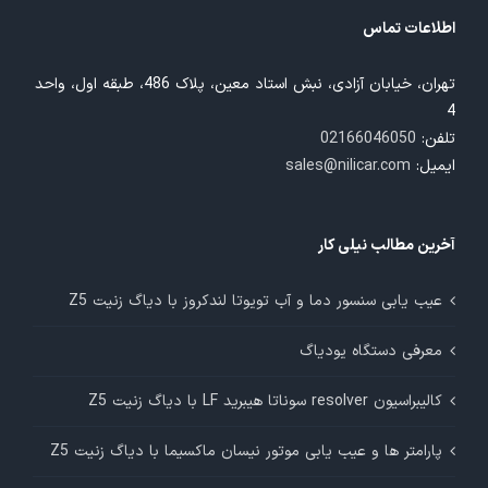
اطلاعات تماس
تهران، خیابان آزادی، نبش استاد معین، پلاک 486، طبقه اول، واحد
4
تلفن:
02166046050
ایمیل:
sales@nilicar.com
آخرین مطالب نیلی کار
عیب یابی سنسور دما و آب تویوتا لندکروز با دیاگ زنیت Z5
معرفی دستگاه یودیاگ
کالیبراسیون resolver سوناتا هیبرید LF با دیاگ زنیت Z5
پارامتر ها و عیب یابی موتور نیسان ماکسیما با دیاگ زنیت Z5