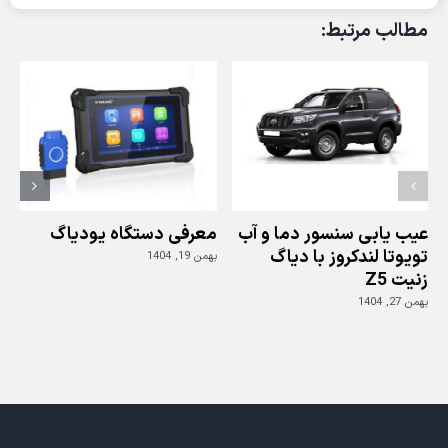
هوشمند
مطالب مرتبط:
و
تست
آنتن
ها
ی
خودروی
کیا
اپتیما
عیب یابی سنسور دما و آب
معرفی دستگاه یودیاگ
تویوتا لندکروز با دیاگ
بهمن 19, 1404
زنیت Z5
ز
بهمن 27, 1404
بهم