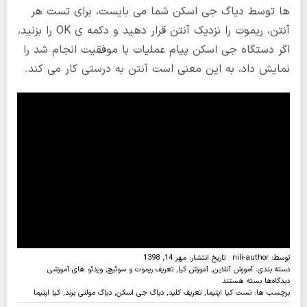
ها توسط دیاگ جی اسکن شما می بایست، برای تست هر
آنتن، ریموت را نزدیک آنتن قرار دهید و دکمه ی OK را بزنید،
اگر دستگاه جی اسکن پیام عملیات با موفقیت انجام شد را
نمایش داد، به این معنی است آنتن به درستی کار می کند.
توسط:
nili-author
تاریخ انتشار: مهر 14, 1398
دسته بندی:
آموزش آنلاین
,
آموزش کیا
,
تعریف ریموت و سوئیچ
,
ویدئو های آموزشی
برای
دیدگاه‌ها
بسته هستند
ویدئو:تعریف
برچسب ها:
تست کیا اپتیما
,
تعریف کلید
,
دیاگ جی اسکن
,
دیاگ مولتی برند
,
کیا اپتیما
کلید