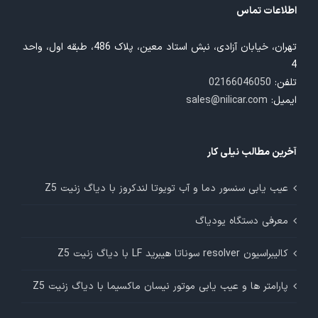
اطلاعات تماس
تهران، خیابان آزادی، نبش استاد معین، پلاک 486، طبقه اول، واحد
4
تلفن:
02166046050
ایمیل:
sales@nilicar.com
آخرین مطالب نیلی کار
عیب یابی سنسور دما و آب تویوتا لندکروز با دیاگ زنیت Z5
معرفی دستگاه یودیاگ
کالیبراسیون resolver سوناتا هیبرید LF با دیاگ زنیت Z5
پارامتر ها و عیب یابی موتور نیسان ماکسیما با دیاگ زنیت Z5