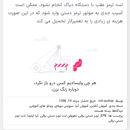
لنت ترمز عقب با دستگاه دیاگ انجام نشود، ممکن است
آسیب جدی به موتور ترمز دستی وارد شود که در این صورت
هزینه ی زیادی را به تعمیرکار تحمیل می کند.
توسط:
nili-author
تاریخ انتشار: مرداد 19, 1398
دسته بندی:
آموزش آنلاین
,
آموزش کیا
,
سرویس دوره‌ای
,
ویدئو های آموزشی
برای
دیدگاه‌ها
بسته هستند
ویدئو:تعویض
برچسب ها:
EPB
,
ترمز دستی برقی
,
تعویض لنت ترمز دستی برقی
,
کیا اپتیما
,
لنت ترمز
لنت
دستی برقی
ترمز