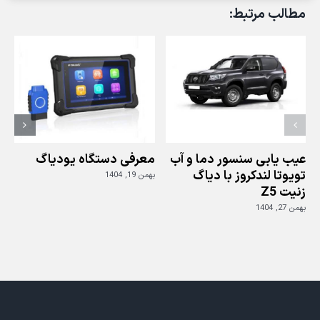
دستی
مطالب مرتبط:
کیا
اپتیما
با
دیاگ
جی
اسکن
عیب یابی سنسور دما و آب
معرفی دستگاه یودیاگ
تویوتا لندکروز با دیاگ
بهمن 19, 1404
زنیت Z5
ز
بهمن 27, 1404
بهم