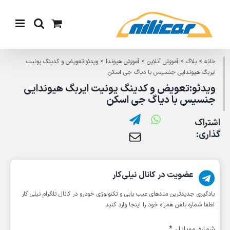
Ski
t
conten
خانه
>
بلاگ
>
آموزش آنلاین
>
آموزش هیوندا
>
ویدئو:تعویض و کدینگ یونیت
ایربگ هیوندایی جنسیس با دیاگ جی اسکن
ویدئو:تعویض و کدینگ یونیت ایربگ هیوندایی
جنسیس با دیاگ جی اسکن
اشتراک
گذاری:
عضویت در کانال نیلی‌کار
یادگیری جدیدترین متد‌های عیب یابی‌ و تکنولوژی خودرو در کانال تلگرام نیلی کار
لطفا شماره تلفن همراه خود را اینجا وارد کنید
شماره موبایل
*