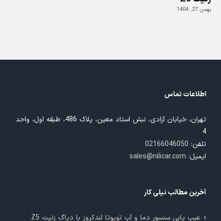
بهمن 27, 1404
بهم
اطلاعات تماس
تهران، خیابان آزادی، نبش استاد معین، پلاک 486، طبقه اول، واحد
4
تلفن:
02166046050
ایمیل:
sales@nilicar.com
آخرین مطالب نیلی کار
عیب یابی سنسور دما و آب تویوتا لندکروز با دیاگ زنیت Z5