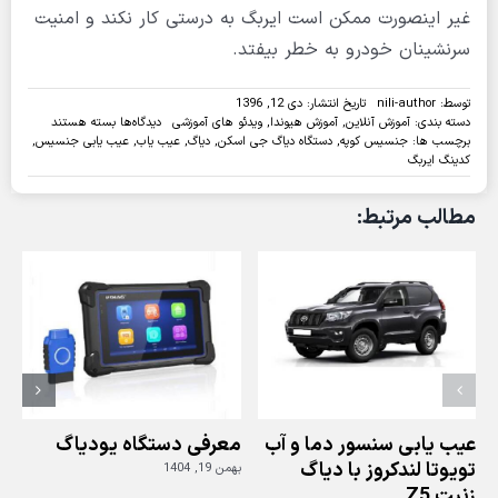
غیر اینصورت ممکن است ایربگ به درستی کار نکند و امنیت
سرنشینان خودرو به خطر بیفتد.
توسط:
nili-author
تاریخ انتشار: دی 12, 1396
برای
دسته بندی:
آموزش آنلاین
,
آموزش هیوندا
,
ویدئو های آموزشی
دیدگاه‌ها
بسته هستند
ویدئو:تعویض
برچسب ها:
جنسیس کوپه
,
دستگاه دیاگ جی اسکن
,
دیاگ
,
عیب یاب
,
عیب یابی جنسیس
,
و
کدینگ ایربگ
کدینگ
یونیت
مطالب مرتبط:
ایربگ
هیوندایی
جنسیس
با
دیاگ
جی
اسکن
عیب یابی سنسور دما و آب
معرفی دستگاه یودیاگ
تویوتا لندکروز با دیاگ
بهمن 19, 1404
زنیت Z5
ز