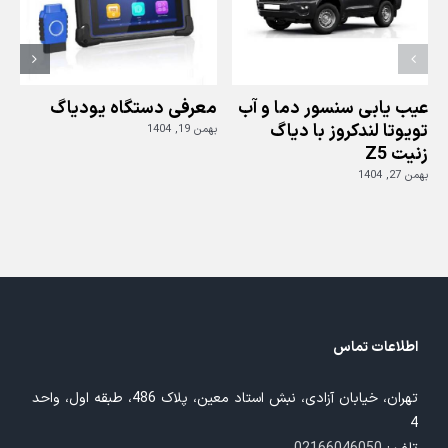
دیاگ
جی
اسکن
عیب یابی سنسور دما و آب
معرفی دستگاه یودیاگ
تویوتا لندکروز با دیاگ
بهمن 19, 1404
زنیت Z5
ز
بهمن 27, 1404
بهم
اطلاعات تماس
تهران، خیابان آزادی، نبش استاد معین، پلاک 486، طبقه اول، واحد
4