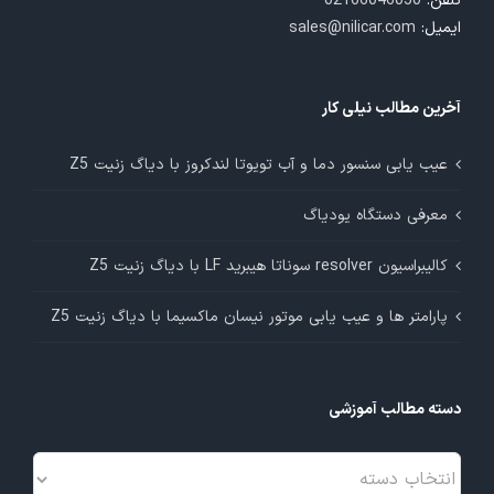
تلفن:
02166046050
ایمیل:
sales@nilicar.com
آخرین مطالب نیلی کار
عیب یابی سنسور دما و آب تویوتا لندکروز با دیاگ زنیت Z5
معرفی دستگاه یودیاگ
کالیبراسیون resolver سوناتا هیبرید LF با دیاگ زنیت Z5
پارامتر ها و عیب یابی موتور نیسان ماکسیما با دیاگ زنیت Z5
دسته مطالب آموزشی
دسته
مطالب