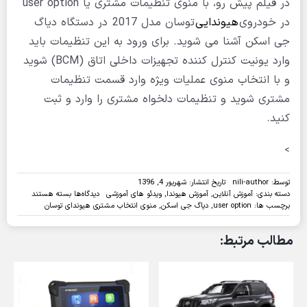
در فیلم پیش رو، با منوی تنظیمات مشتری یا user option
در خودروی
هیوندایی
توسان مدل 2017 در دستگاه دیاگ
جی اسکن آشنا می شوید. برای ورود به این تنظیمات باید
وارد یونیت کنترل کننده تجهیزات داخلی اتاق (BCM) شوید
و با انتخاب منوی عملیات ویژه وارد قسمت تنظیمات
مشتری شوید و تنظیمات دلخواه مشتری را وارد و ثبت
کنید.
>
توسط:
nili-author
تاریخ انتشار: شهریور 4, 1396
برای
دسته بندی:
آموزش آنلاین
,
آموزش هیوندا
,
ویدئو های آموزشی
دیدگاه‌ها
بسته هستند
ویدئو:تنظیمات
برچسب ها:
user option
,
دیاگ جی اسکن
,
منوی انتخاب مشتری هیوندای توسان
منوی
انتخاب
مطالب مرتبط:
مشتری
هیوندای
توسان
2017
با
دستگاه