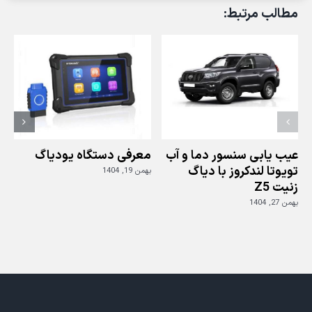
و
مطالب مرتبط:
تفاوت
آن
با
نسل
های
گذشته
ی
دیاگ
جی
اسکن
عیب یابی سنسور دما و آب
معرفی دستگاه یودیاگ
تویوتا لندکروز با دیاگ
بهمن 19, 1404
زنیت Z5
ز
بهمن 27, 1404
بهم