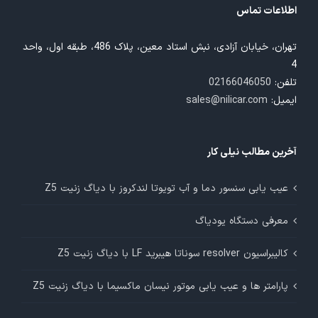
اطلاعات تماس
تهران، خیابان آزادی، نبش استاد معین، پلاک 486، طبقه اول، واحد
4
تلفن:
02166046050
ایمیل:
sales@nilicar.com
آخرین مطالب نیلی کار
عیب یابی سنسور دما و آب تویوتا لندکروز با دیاگ زنیت Z5
معرفی دستگاه یودیاگ
کالیبراسیون resolver سوناتا هیبرید LF با دیاگ زنیت Z5
پارامتر ها و عیب یابی موتور نیسان ماکسیما با دیاگ زنیت Z5