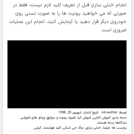
انجام خنثی سازی قبل از تعریف کلید لازم نیست، فقط در
صورتی که می خواهید یونیت ها را به صورت تستی روی
خودروی دیگر قرار دهید یا آزمایش کنید، انجام این عملیات
ضروری است.
توسط:
nili-author
تاریخ انتشار: شهریور 25, 1398
دسته بندی:
آموزش آنلاین
,
آموزش کیا
,
تعریف ریموت و سوئیچ
,
ویدئو های آموزشی
برای
دیدگاه‌ها
بسته هستند
ویدئو:خنثی
برچسب ها:
اپتیما
,
خنثی سازی
,
دیاگ جی اسکن
,
کلید هوشمند
,
کیلس
سازی