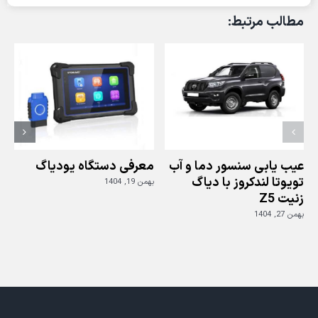
یونیت
مطالب مرتبط:
موتور،
کلید
هوشمند
و
قفل
برقی
فرمان
کیا
اپتیما
عیب یابی سنسور دما و آب
معرفی دستگاه یودیاگ
تویوتا لندکروز با دیاگ
بهمن 19, 1404
زنیت Z5
ز
بهمن 27, 1404
بهم