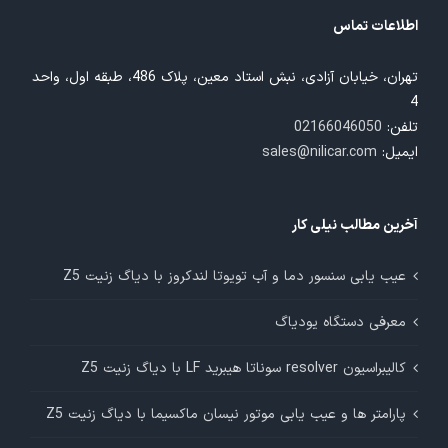
اطلاعات تماس
تهران، خیابان آزادی، نبش استاد معین، پلاک 486، طبقه اول، واحد
4
تلفن:
02166046050
ایمیل:
sales@nilicar.com
آخرین مطالب نیلی کار
عیب یابی سنسور دما و آب تویوتا لندکروز با دیاگ زنیت Z5
معرفی دستگاه یودیاگ
کالیبراسیون resolver سوناتا هیبرید LF با دیاگ زنیت Z5
پارامتر ها و عیب یابی موتور نیسان ماکسیما با دیاگ زنیت Z5