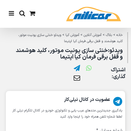
Ski
t
conten
خانه
>
بلاگ
>
آموزش آنلاین
>
آموزش کیا
>
ویدئو:خنثی سازی یونیت موتور،
کلید هوشمند و قفل برقی فرمان کیا اپتیما
ویدئو:خنثی سازی یونیت موتور، کلید هوشمند
و قفل برقی فرمان کیا اپتیما
اشتراک
گذاری:
عضویت در کانال نیلی‌کار
یادگیری جدیدترین متد‌های عیب یابی‌ و تکنولوژی خودرو در کانال تلگرام نیلی کار
لطفا شماره تلفن همراه خود را اینجا وارد کنید
شماره موبایل
*