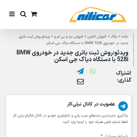
Ski
t
conten
خانه
>
بلاگ
>
آموزش آنلاین
>
آموزش بنز و بی ام و
>
ویدئو:روش ثبت باتری
جدید در خودروی BMW 528i با دستگاه دیاگ جی اسکن
ویدئو:روش ثبت باتری جدید در خودروی BMW
528i با دستگاه دیاگ جی اسکن
اشتراک
گذاری:
عضویت در کانال نیلی‌کار
یادگیری جدیدترین متد‌های عیب یابی‌ و تکنولوژی خودرو در کانال تلگرام نیلی کار
لطفا شماره تلفن همراه خود را اینجا وارد کنید
شماره موبایل
*