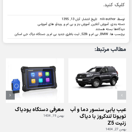
کلیک کنید.
توسط:
nili-author
تاریخ انتشار: آبان 13, 1395
دسته بندی:
آموزش آنلاین
,
آموزش بنز و بی ام و
,
ویدئو های آموزشی
برای
دیدگاه‌ها
بسته هستند
ویدئو:روش
برچسب ها:
BMW
,
بی ام و 528i
,
ثبت باطری جدید بی ام و
,
دستگاه دیاگ جی اسکن
ثبت
باتری
مطالب مرتبط:
جدید
در
خودروی
BMW
528i
با
دستگاه
دیاگ
جی
اسکن
عیب یابی سنسور دما و آب
معرفی دستگاه یودیاگ
تویوتا لندکروز با دیاگ
بهمن 19, 1404
زنیت Z5
ز
بهمن 27, 1404
بهم