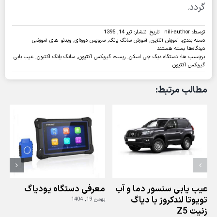
گردد.
توسط:
nili-author
تاریخ انتشار: تیر 14, 1395
دسته بندی:
آموزش آنلاین
,
آموزش سانگ یانگ
,
سرویس دوره‌ای
,
ویدئو های آموزشی
برای
دیدگاه‌ها
بسته هستند
ویدئو:ریست
برچسب ها:
دستگاه دیگ جی اسکن
,
ریست گیربکس اکتیون
,
سانگ یانگ اکتیون
,
عیب یابی
ایسیو
گیربکس اکتیون
گیربکس
خودروی
مطالب مرتبط:
سانگ
یانگ
اکتیون
با
دیاگ
جی
اسکن
عیب یابی سنسور دما و آب
معرفی دستگاه یودیاگ
تویوتا لندکروز با دیاگ
بهمن 19, 1404
زنیت Z5
ز