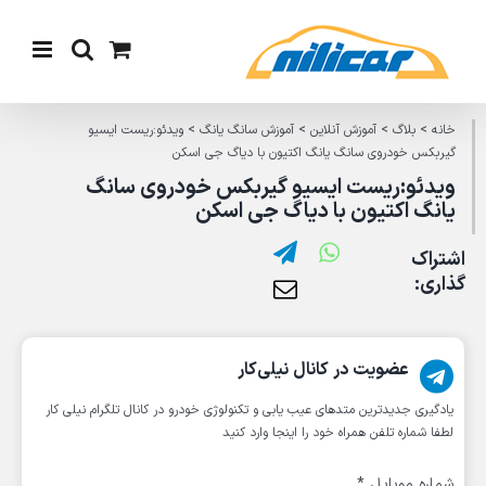
Ski
t
conten
خانه
>
بلاگ
>
آموزش آنلاین
>
آموزش سانگ یانگ
>
ویدئو:ریست ایسیو
گیربکس خودروی سانگ یانگ اکتیون با دیاگ جی اسکن
ویدئو:ریست ایسیو گیربکس خودروی سانگ
یانگ اکتیون با دیاگ جی اسکن
اشتراک
گذاری:
عضویت در کانال نیلی‌کار
یادگیری جدیدترین متد‌های عیب یابی‌ و تکنولوژی خودرو در کانال تلگرام نیلی کار
لطفا شماره تلفن همراه خود را اینجا وارد کنید
شماره موبایل
*