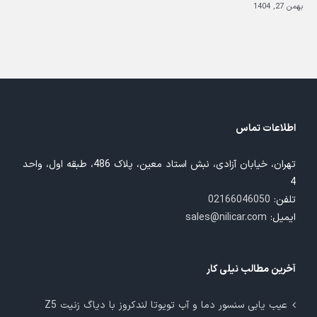
بهمن 27, 1404
بهم
اطلاعات تماس
تهران، خیابان آزادی، نبش استاد معین، پلاک 486، طبقه اول، واحد
4
تلفن:
02166046050
ایمیل:
sales@nilicar.com
آخرین مطالب نیلی کار
عیب یابی سنسور دما و آب تویوتا لندکروز با دیاگ زنیت Z5