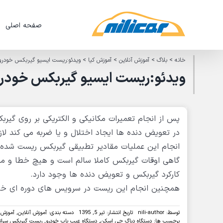
Ski
t
صفحه اصلی
conten
خانه
>
بلاگ
>
آموزش آنلاین
>
آموزش کیا
>
ویدئو:ریست ایسیو گیربکس خودروی سراتو 2010 با 
ویدئو:ریست ایسیو گیربکس خودروی سراتو 2010 با
پس از انجام تعمیرات مکانیکی و الکتریکی بر روی گیر
در تعویض دنده ها ایجاد اختلال و یا ضربه می کند لا
انجام این عملیات مقادیر تطبیقی گیربکس ریست شده و 
گاهی اوقات گیربکس کاملا سالم است و هیچ خطا و مشکل
کارکرد گیربکس و تعویض دنده ها وجود دارد.
همچنین انجام این ریست در سرویس های دوره ای خود
توسط:
nili-author
تاریخ انتشار: تیر 5, 1395
دسته بندی:
آموزش آنلاین
,
آموزش 
برچسب ها:
دستگاه دیاگ جی اسکن
,
دستگاه عیب یاب خودرو
,
ریست گیربکس سرات