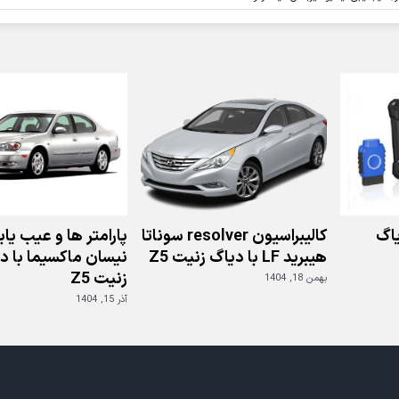
ایسیو
گیربکس
خودروی
سراتو
2010
با
دیاگ
جی
اسکن
اگ
کالیبراسیون resolver سوناتا
پارامتر ها و عیب یا
هیبرید LF با دیاگ زنیت Z5
نیسان ماکسیما با د
زنیت Z5
بهمن 18, 1404
آذر 15, 1404