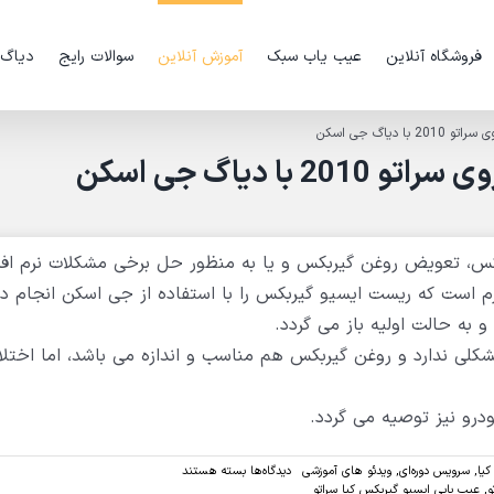
فروشگاه آنلاین
عیب یاب سبک
آموزش آنلاین
سوالات رایج
دیاگ
دیاگ جی اسکن
 دیاگ جی اسکن
بکس، تعویض روغن گیربکس و یا به منظور حل برخی مشکلات نرم افز
زم است که ریست ایسیو گیربکس را با استفاده از جی اسکن انجام ده
به حالت اولیه باز می گردد.
ی ندارد و روغن گیربکس هم مناسب و اندازه می باشد، اما اختلال
رو نیز توصیه می گردد.
برای
کیا
,
سرویس دوره‌ای
,
ویدئو های آموزشی
دیدگاه‌ها
بسته هستند
ویدئو:ریست
و
,
عیب یابی ایسیو گیربکس کیا سراتو