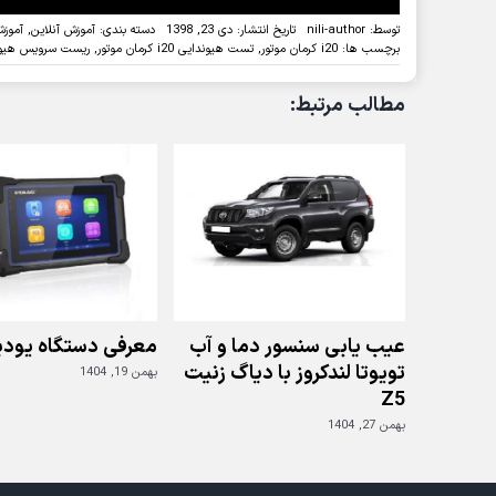
توسط:
nili-author
تاریخ انتشار: دی 23, 1398
دسته بندی:
آموزش آنلاین
,
آموزش
برچسب ها:
i20 کرمان موتور
,
تست هیوندایی i20 کرمان موتور
,
ریست سرویس هیوندا
مطالب مرتبط:
عیب یابی سنسور دما و آب
معرفی دستگاه یودی
تویوتا لندکروز با دیاگ زنیت
بهمن 19, 1404
Z5
بهمن 27, 1404