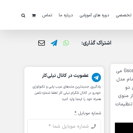
 تخصصی
دوره های آموزشی
درباره ما
تماس
اشتراک گذاری:
در این ویدئو ریست سرویس دوره ای خودروی هیوندایی i20 را با دیاگ جی اسکن مشاهده می کنید، شما با استفاده از Gscan می
عضویت در کانال نیلی‌کار
مام مدل
 دو
یادگیری جدیدترین متد‌های عیب یابی‌ و تکنولوژی
خودرو در کانال تلگرام نیلی کار لطفا شماره تلفن
ز منوی
همراه خود را اینجا وارد کنید
تنظیمات
شماره موبایل
*