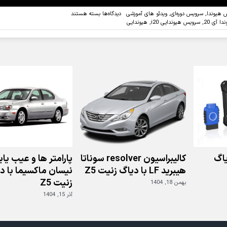
برای
 هیوندا
,
سرویس دوره‌ای
,
ویدئو های آموزشی
دیدگاه‌ها
بسته هستند
ویدئو:ریست
 آی 20
,
سرویس هیوندایی i20
,
هیوندایی
سرویس
دوره
ای
هیوندای
i20
با
استفاده
از
دیاگ
جی
اسکن
اگ
کالیبراسیون resolver سوناتا
پارامتر ها و عیب یا
هیبرید LF با دیاگ زنیت Z5
نیسان ماکسیما با د
زنیت Z5
بهمن 18, 1404
آذر 15, 1404