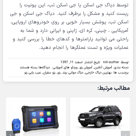
توسط دیاگ جی اسکن یا جی اسکن تب، این یونیت را
ریست کنید و مشکل را برطرف کنید. دیاگ جی اسکن و جی
اسکن تب، پوشش بسیار خوبی بر روی خودروهای اروپایی،
آمریکایی ، چینی، کره ای، ژاپنی و ایرانی دارد و شما به
راحتی می توانید پارامترها و کدهای خطا را بررسی کنید و
عملیات ویژه و تست عملگرها را انجام دهید.
توسط:
nili-author
تاریخ انتشار: اسفند 11, 1397
برای
دسته بندی:
آموزش آنلاین
,
آموزش رنو
,
ویدئو های آموزشی
دیدگاه‌ها
بسته هستند
ویدئو:ریست
برچسب ها:
بهترین دیاگ خارجی
,
دیاگ مولتی برند
,
رنو
,
رنو سفران
,
عیب یابی رنو
یونیت
UPC
مطالب مرتبط:
رنو
سفران
با
دیاگ
جی
اسکن
تب