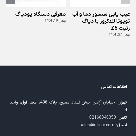
عیب یابی سنسور دما و آب
معرفی دستگاه یودیاگ
تویوتا لندکروز با دیاگ
بهمن 19, 1404
زنیت Z5
ز
بهمن 27, 1404
بهم
اطلاعات تماس
تهران، خیابان آزادی، نبش استاد معین، پلاک 486، طبقه اول، واحد
4
تلفن:
02166046050
ایمیل:
sales@nilicar.com