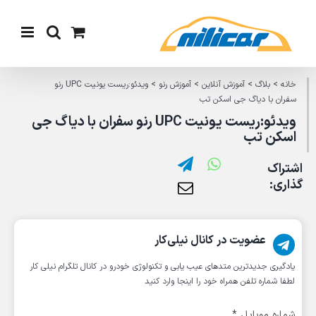
Ski
t
conten
خانه
>
بلاگ
>
آموزش آنلاین
>
آموزش رنو
>
ویدئو:ریست یونیت UPC رنو
سفران با دیاگ جی اسکن تب
ویدئو:ریست یونیت UPC رنو سفران با دیاگ جی
اسکن تب
اشتراک
گذاری:
عضویت در کانال نیلی‌کار
یادگیری جدیدترین متد‌های عیب یابی‌ و تکنولوژی خودرو در کانال تلگرام نیلی کار
لطفا شماره تلفن همراه خود را اینجا وارد کنید
شماره موبایل
*