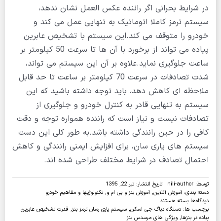
در شرایط بحرانی اگر راننده عکس العمل نشان ندهد،
سیستم ترمز کاملا اتوماتیک به تنهایی عمل می کند و
خودرو را متوقف می کند.این سیستم با تشخیص عابرین
پیاده می تواند از برخورد با آن ها تا سرعت 50 کیلومتر بر
ساعت جلوگیری نماید.علاوه بر آن این سیستم می تواند،
شدت تصادفات در سرعت 70 کیلومتر بر ساعت تا حد قابل
ملاحظه ای کاهش دهد، باید توجه داشته باشید که این
سیستم به تنهایی قادر به کنترل خودرو و جلوگیری از
تصادفات نیست و نیاز است که راننده همواره توجه و دقت
کافی را در حین رانندگی داشته باشد.به طور کلی این دست
سیستم های یاری سان، برای افزایش ایمنی رانندگی و کاهش
احتمال تصادف در شرایط مختلف طراحی شده اند.
توسط:
nili-author
تاریخ انتشار: تیر 22, 1395
دسته بندی:
آموزش آنلاین
,
آموزش بنز و بی ام و
,
تکنولوژیها و مفاهیم خودرو
برای
دیدگاه‌ها
بسته هستند
ویدئو:سیستم
برچسب ها:
دستگاه دیاگ جی اسکن
,
سیستم یاری رسان ترمز بنز
,
قدرت تشخیص عابرین
یاری
پیاده در بنزها
,
ویژگی های مرسدس بنز