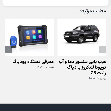
رسان
ترمز
مطالب مرتبط:
و
تشخیص
عابرین
پیاده
ی
مرسدس
بنز
عیب یابی سنسور دما و آب
معرفی دستگاه یودیاگ
تویوتا لندکروز با دیاگ
بهمن 19, 1404
زنیت Z5
ز
بهمن 27, 1404
بهم