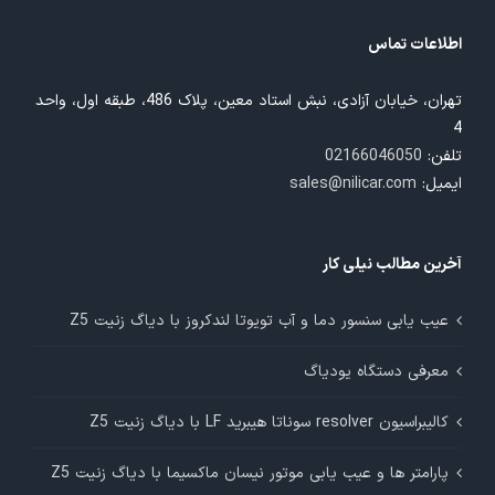
اطلاعات تماس
تهران، خیابان آزادی، نبش استاد معین، پلاک 486، طبقه اول، واحد
4
تلفن:
02166046050
ایمیل:
sales@nilicar.com
آخرین مطالب نیلی کار
عیب یابی سنسور دما و آب تویوتا لندکروز با دیاگ زنیت Z5
معرفی دستگاه یودیاگ
کالیبراسیون resolver سوناتا هیبرید LF با دیاگ زنیت Z5
پارامتر ها و عیب یابی موتور نیسان ماکسیما با دیاگ زنیت Z5