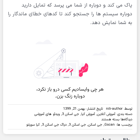
پاک می کند و دوباره از شما می پرسد که تمایل دارید
دوباره سیستم ها را جستجو کند تا کدهای خطای ماندگار را
به شما نمایش دهد.
توسط:
nili-author
تاریخ انتشار: بهمن 21, 1399
دسته بندی:
آموزش آنلاین
,
آموزش کیا
,
جی اسکن 3
,
ویدئو های آموزشی
برای
دیدگاه‌ها
بسته هستند
ویدئو:شناسایی
برچسب ها:
Gscan
,
جی اسکن
,
جی اسکن 3
,
دیاگ جی اسکن 3
,
کیا سورنتو
خودکار
و