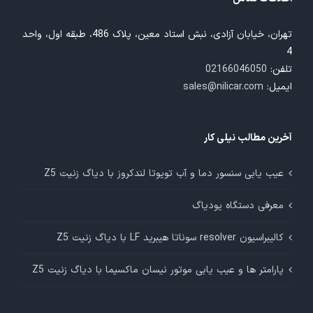
تهران، خیابان آزادی، نبش استاد معین، پلاک 486، طبقه اول، واحد
4
تلفن:
02166046050
ایمیل:
sales@nilicar.com
آخرین مطالب نیلی کار
عیب یابی سنسور دما و آب تویوتا لندکروز با دیاگ زنیت Z5
معرفی دستگاه یودیاگ
کالیبراسیون resolver سوناتا هیبرید LF با دیاگ زنیت Z5
پارامتر ها و عیب یابی موتور نیسان ماکسیما با دیاگ زنیت Z5