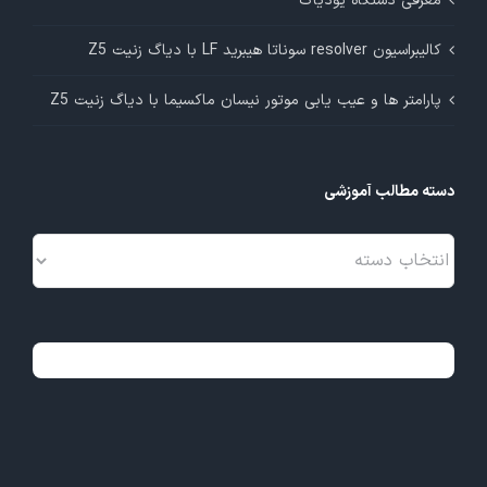
معرفی دستگاه یودیاگ
کالیبراسیون resolver سوناتا هیبرید LF با دیاگ زنیت Z5
پارامتر ها و عیب یابی موتور نیسان ماکسیما با دیاگ زنیت Z5
دسته مطالب آموزشی
دسته
مطالب
آموزشی