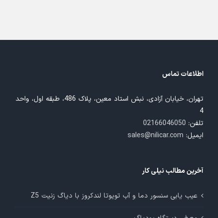
اطلاعات تماس
تهران، خیابان آزادی، نبش استاد معین، پلاک 486، طبقه اول، واحد
4
تلفن:
02166046050
ایمیل:
sales@nilicar.com
آخرین مطالب نیلی کار
عیب یابی سنسور دما و آب تویوتا لندکروز با دیاگ زنیت Z5