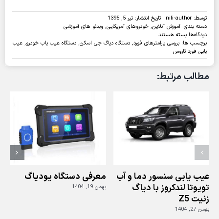
توسط:
nili-author
تاریخ انتشار: تیر 5, 1395
دسته بندی:
آموزش آنلاین
,
خودروهای آمریکایی
,
ویدئو های آموزشی
برای
دیدگاه‌ها
بسته هستند
ویدئو:عملیات
برچسب ها:
بررسی پارامترهای فورد
,
دستگاه دیاگ جی اسکن
,
دستگاه عیب یاب خودرو
,
عیب
عیب
یابی فورد تاروس
یابی
و
مطالب مرتبط:
بررسی
پارامتر
ها
در
خودروی
فورد
تاروس
2013
با
دیاگ
جی
اسکن
عیب یابی سنسور دما و آب
معرفی دستگاه یودیاگ
تویوتا لندکروز با دیاگ
بهمن 19, 1404
زنیت Z5
ز
بهمن 27, 1404
بهم