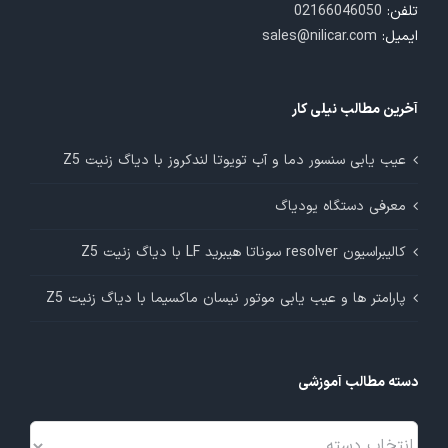
تلفن:
02166046050
ایمیل:
sales@nilicar.com
آخرین مطالب نیلی کار
عیب یابی سنسور دما و آب تویوتا لندکروز با دیاگ زنیت Z5
معرفی دستگاه یودیاگ
کالیبراسیون resolver سوناتا هیبرید LF با دیاگ زنیت Z5
پارامتر ها و عیب یابی موتور نیسان ماکسیما با دیاگ زنیت Z5
دسته مطالب آموزشی
دسته