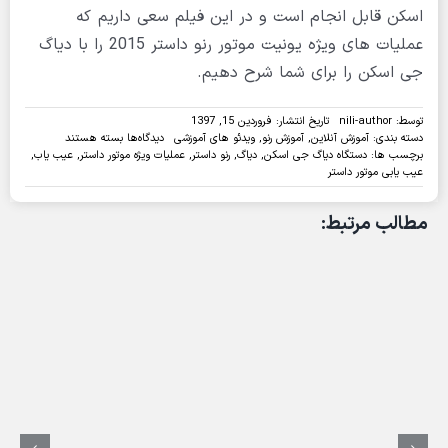
اسکن قابل انجام است و در این فیلم سعی داریم که
عملیات های ویژه یونیت موتور رنو داستر 2015 را با دیاگ
جی اسکن را برای شما شرح دهیم.
توسط:
nili-author
تاریخ انتشار: فروردین 15, 1397
برای
دسته بندی:
آموزش آنلاین
,
آموزش رنو
,
ویدئو های آموزشی
دیدگاه‌ها
بسته هستند
ویدئو:عملیات
برچسب ها:
دستگاه دیاگ جی اسکن
,
دیاگ
,
رنو داستر
,
عملیات ویژه موتور داستر
,
عیب یاب
,
ویژه
عیب یابی موتور داستر
ی
موتور
مطالب مرتبط:
رنو
داستر
مدل
2015
با
دیاگ
جی
اسکن