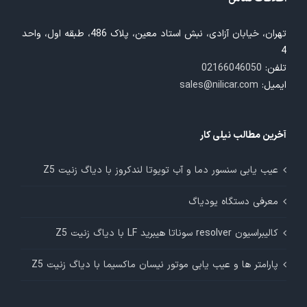
تهران، خیابان آزادی، نبش استاد معین، پلاک 486، طبقه اول، واحد
4
تلفن:
02166046050
ایمیل:
sales@nilicar.com
آخرین مطالب نیلی کار
عیب یابی سنسور دما و آب تویوتا لندکروز با دیاگ زنیت Z5
معرفی دستگاه یودیاگ
کالیبراسیون resolver سوناتا هیبرید LF با دیاگ زنیت Z5
پارامتر ها و عیب یابی موتور نیسان ماکسیما با دیاگ زنیت Z5