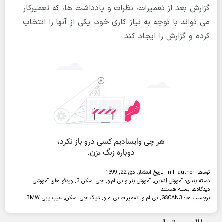
گزارش بعد از تعمیرات، نظرات و یادداشت ها، که تعمیرکار
می تواند با توجه به نیاز کاری خود، یکی از آنها را انتخاب
کرده و گزارش را ایجاد کند.
توسط:
nili-author
تاریخ انتشار: دی 22, 1399
دسته بندی:
آموزش آنلاین
,
آموزش بنز و بی ام و
,
جی اسکن 3
,
ویدئو های آموزشی
برای
دیدگاه‌ها
بسته هستند
ویدئو:عیب
برچسب ها:
GSCAN3
,
بی ام و
,
تعمیرات بی ام و
,
دیاگ جی اسکن
,
عیب یابی BMW
یابی
خودروی