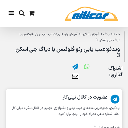
Ski
t
conten
خانه
>
بلاگ
>
آموزش آنلاین
>
آموزش رنو
>
ویدئو:عیب یابی رنو فلوئنس با
دیاگ جی اسکن 3
ویدئو:عیب یابی رنو فلوئنس با دیاگ جی اسکن
3
اشتراک
گذاری:
عضویت در کانال نیلی‌کار
یادگیری جدیدترین متد‌های عیب یابی‌ و تکنولوژی خودرو در کانال تلگرام نیلی کار
لطفا شماره تلفن همراه خود را اینجا وارد کنید
شماره موبایل
*