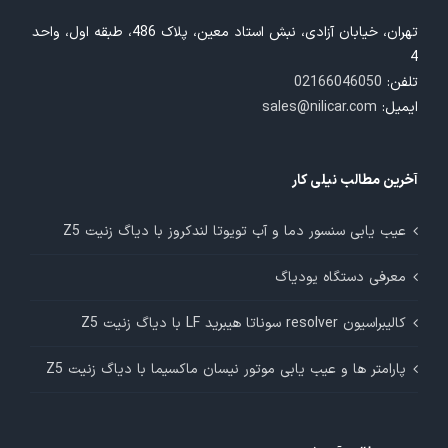
تهران، خیابان آزادی، نبش استاد معین، پلاک 486، طبقه اول، واحد
4
تلفن:
02166046050
ایمیل:
sales@nilicar.com
آخرین مطالب نیلی کار
عیب یابی سنسور دما و آب تویوتا لندکروز با دیاگ زنیت Z5
معرفی دستگاه یودیاگ
کالیبراسیون resolver سوناتا هیبرید LF با دیاگ زنیت Z5
پارامتر ها و عیب یابی موتور نیسان ماکسیما با دیاگ زنیت Z5