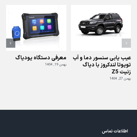
فلوئنس
با
دیاگ
جی
اسکن
3
عیب یابی سنسور دما و آب
معرفی دستگاه یودیاگ
تویوتا لندکروز با دیاگ
بهمن 19, 1404
زنیت Z5
ز
بهمن 27, 1404
بهم
اطلاعات تماس