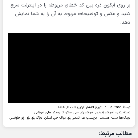
بر روی آیکون ذره بین کد خطای مربوطه را در اینترنت سرچ
کنید و عکس و توضیحات مربوط به آن را به شما نمایش
دهد.
توسط:
nili-author
تاریخ انتشار: اردیبهشت 6, 1400
دسته بندی:
آموزش آنلاین
,
آموزش رنو
,
جی اسکن 3
,
ویدئو های آموزشی
برای
دیدگاه‌ها
بسته هستند
برچسب ها:
تعمیر رنو
,
دیاگ جی اسکن
,
دیاگ رنو
,
رنو
,
رنو فلوئنس
ویدئو:عیب
یابی
مطالب مرتبط:
رنو