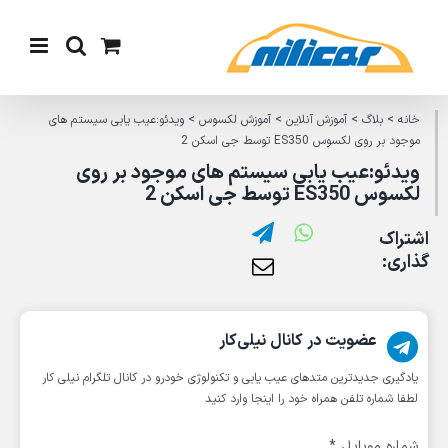
Ski
t
conten
خانه
>
بلاگ
>
آموزش آنلاین
>
آموزش لکسوس
>
ویدئو:عیب یابی سیستم های
موجود بر روی لکسوس ES350 توسط جی اسکن 2
ویدئو:عیب یابی سیستم های موجود بر روی
لکسوس ES350 توسط جی اسکن 2
اشتراک
گذاری:
عضویت در کانال نیلی‌کار
یادگیری جدیدترین متد‌های عیب یابی‌ و تکنولوژی خودرو در کانال تلگرام نیلی کار
لطفا شماره تلفن همراه خود را اینجا وارد کنید
شماره موبایل
*