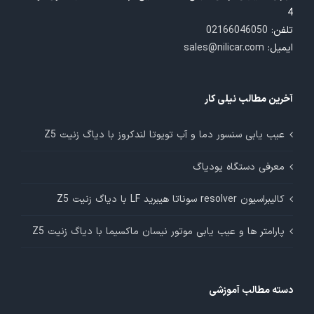
4
تلفن:
02166046050
ایمیل:
sales@nilicar.com
آخرین مطالب نیلی کار
عیب یابی سنسور دما و آب تویوتا لندکروز با دیاگ زنیت Z5
معرفی دستگاه یودیاگ
کالیبراسیون resolver سوناتا هیبرید LF با دیاگ زنیت Z5
پارامتر ها و عیب یابی موتور نیسان ماکسیما با دیاگ زنیت Z5
دسته مطالب آموزشی