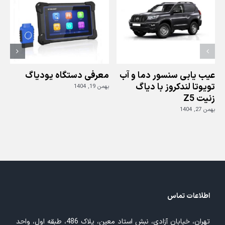
ES350
توسط
جی
اسکن
2
عیب یابی سنسور دما و آب
معرفی دستگاه یودیاگ
تویوتا لندکروز با دیاگ
بهمن 19, 1404
زنیت Z5
ز
بهمن 27, 1404
بهم
اطلاعات تماس
تهران، خیابان آزادی، نبش استاد معین، پلاک 486، طبقه اول، واحد