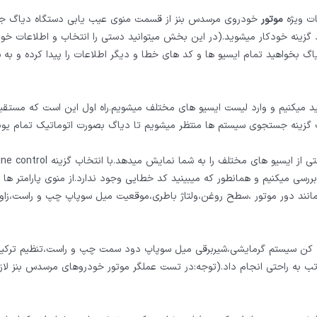
ات ویژه
موتور
خودروی مرسدس بنز از قسمت منوی عیب یابی دستگاه دیاگ ج
گزینه خودکار میشوید.(در این بخش میتوانید دستی را انتخاب و اطلاعات خودر
یاگ بخواهید تمام ایسیو ها و کد های خطا و دیگر اطلاعات را پیدا کرده و به 
د میکنیم و وارد لیست ایسیو های مختلف میشویم.راه اول این است که مستقیم
ب گزینه جستجوی سیستم ها منتظر میشویم تا دیاگ بصورت اتوماتیک تمام یونی
رسی میکنیم و همانطور که میبینید کد خطایی وجود ندارد.از منوی پارامتر ها 
 مانند دور موتور ،سطح روغن،ولتاژ باطری،موقعیت میل سوپاپ چپ و راست،زاو
 کن سیستم گرمایشی،شیربرقی میل سوپاپ دود سمت چپ و راست،تنظیم ترکی
به راحتی انجام داد.(توجه:در تست عملگر موتور خودروهای مرسدس بنز لاز