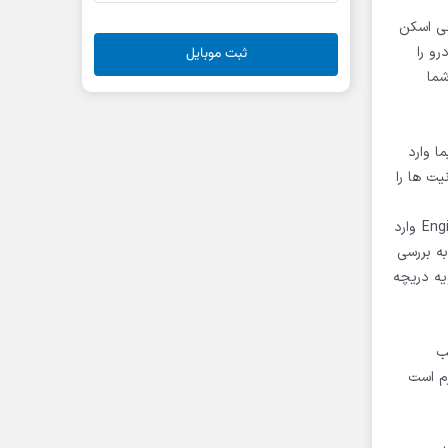
ی اسکن
و را
ثبت موبایل
شما
ا وارد
ت ها را
همانطور که در ویدئوی بالا مشاهده کردید جی اسکن تب فهرستی از ایسیو های مختلف را به شما نمایش میدهد.با انتخاب گزینه Engine control وارد
به بررسی
یه دریچه
ب
م است