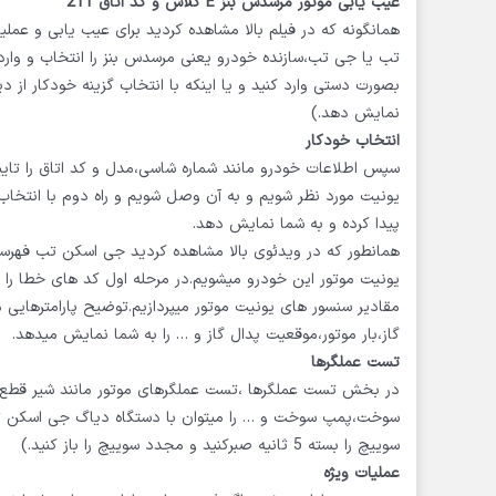
عیب یابی موتور مرسدس بنز
E
کلاس و کد اتاق 211
همانگونه که در فیلم بالا مشاهده کردید برای عیب یابی و عملی
تب یا جی تب،سازنده خودرو یعنی مرسدس بنز را انتخاب و وارد 
بصورت دستی وارد کنید و یا اینکه با انتخاب گزینه خودکار از د
نمایش دهد.)
انتخاب خودکار
سپس اطلاعات خودرو مانند شماره شاسی،مدل و کد اتاق را تایی
یونیت مورد نظر شویم و به آن وصل شویم و راه دوم با انتخا
پیدا کرده و به شما نمایش دهد.
یونیت موتور این خودرو میشویم.در مرحله اول کد های خطا را بر
مقادیر سنسور های یونیت موتور میپردازیم.توضیح پارامترهایی
گاز،بار موتور،موقعیت پدال گاز و … را به شما نمایش میدهد.
تست عملگرها
در بخش تست عملگرها ،تست عملگرهای موتور مانند شیر قطع
سوخت،پمپ سوخت و … را میتوان با دستگاه دیاگ جی اسکن تب 
سوییچ را بسته 5 ثانیه صبرکنید و مجدد سوییچ را باز کنید.)
عملیات ویژه