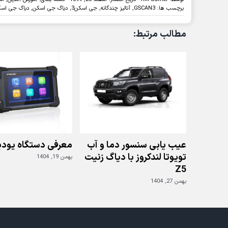
برچسب ها:
GSCAN3
,
آنالیز چندگانه
,
جی اسکن3
,
دیاگ جی اسکن
,
دیاگ جی اسک
مطالب مرتبط:
عیب یابی سنسور دما و آب
معرفی دستگاه یودی
تویوتا لندکروز با دیاگ زنیت
بهمن 19, 1404
Z5
بهمن 27, 1404