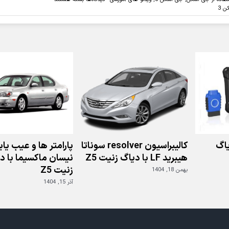
ویدئو:قابلیت
ن 3
آنالیز
چند
گانه
پارامترها
در
دیاگ
جی
اسکن
3
اگ
کالیبراسیون resolver سوناتا
پارامتر ها و عیب یا
هیبرید LF با دیاگ زنیت Z5
نیسان ماکسیما با د
زنیت Z5
بهمن 18, 1404
آذر 15, 1404