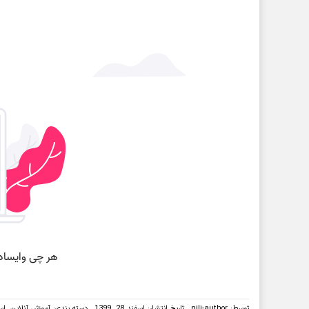
توسط:
nili-author
تاریخ انتشار: اسفند 28, 1399
دسته بندی:
آموزش آنلاین
,
اس