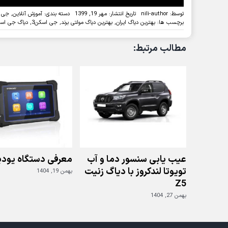
توسط:
nili-author
تاریخ انتشار: مهر 19, 1399
دسته بندی:
آموزش آنلاین
,
جی ا
برچسب ها:
بهترین دیاگ ایران
,
بهترین دیاگ مولتی برند
,
جی اسکن3
,
دیاگ جی اسک
مطالب مرتبط:
عیب یابی سنسور دما و آب
معرفی دستگاه یودی
تویوتا لندکروز با دیاگ زنیت
بهمن 19, 1404
Z5
بهمن 27, 1404