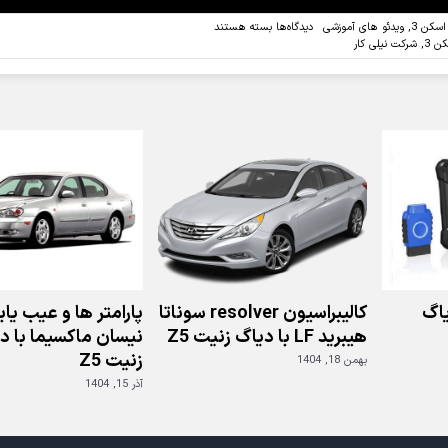
برای
سکن 3
,
ویدئو های آموزشی
دیدگاه‌ها
بسته هستند
ویدئو:معرفی
ن 3
,
شرکت نیلی کار
و
unboxing
جی
اسکن
3
اگ
کالیبراسیون resolver سوناتا
پارامتر ها و عیب یا
هیبرید LF با دیاگ زنیت Z5
نیسان ماکسیما با د
زنیت Z5
بهمن 18, 1404
آذر 15, 1404