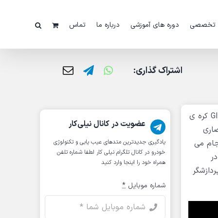
 تخصصی
دوره های آموزشی
درباره ما
تماس
اشتراک گذاری:
در این ویدئو دستگاه دیاگ جی اسکن 3 را باهم unbox و بررسی می کنیم، دیاگ جی اسکن 3 جدیدترین محصول شرکت GIT کره ی
عضویت در کانال نیلی‌کار
صاری
کن در ایران می باشد و فروش و خدمات پس از فروش جی اسکن را از سال 2008 انجام می
یادگیری جدیدترین متد‌های عیب یابی‌ و تکنولوژی
خودرو در کانال تلگرام نیلی کار لطفا شماره تلفن
در
همراه خود را اینجا وارد کنید
ی داخلی و یک پردازشگر
شماره موبایل
*