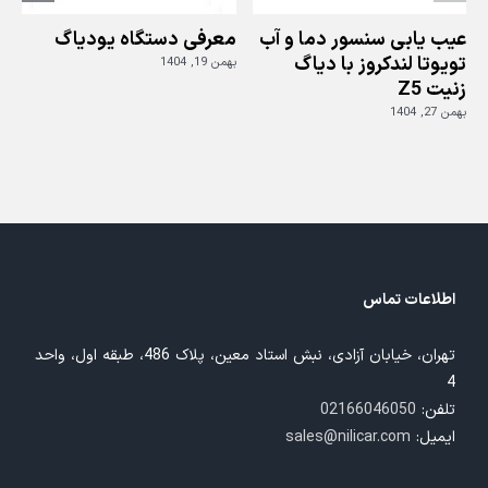
دیاگ
جی
عیب یابی سنسور دما و آب
معرفی دستگاه یودیاگ
اسکن
تویوتا لندکروز با دیاگ
بهمن 19, 1404
زنیت Z5
ز
بهمن 27, 1404
بهم
اطلاعات تماس
تهران، خیابان آزادی، نبش استاد معین، پلاک 486، طبقه اول، واحد
4
تلفن:
02166046050
ایمیل:
sales@nilicar.com