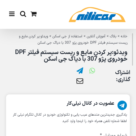
Ski
t
conten
خانه
>
بلاگ
>
آموزش آنلاین
>
استفاده از جی اسکن
>
ویدئو:پر کردن مایع و
ریست سیستم فیلتر DPF خودروی پژو 307 با دیاگ جی اسکن
ویدئو:پر کردن مایع و ریست سیستم فیلتر DPF
خودروی پژو 307 با دیاگ جی اسکن
اشتراک
گذاری:
عضویت در کانال نیلی‌کار
یادگیری جدیدترین متد‌های عیب یابی‌ و تکنولوژی خودرو در کانال تلگرام نیلی کار
لطفا شماره تلفن همراه خود را اینجا وارد کنید
شماره موبایل
*