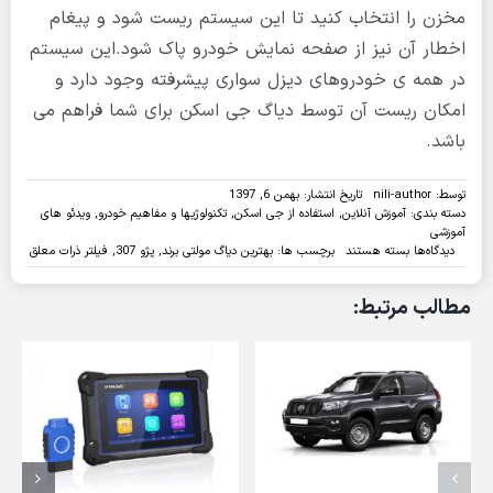
مخزن را انتخاب کنید تا این سیستم ریست شود و پیغام
اخطار آن نیز از صفحه نمایش خودرو پاک شود.این سیستم
در همه ی خودروهای دیزل سواری پیشرفته وجود دارد و
امکان ریست آن توسط دیاگ جی اسکن برای شما فراهم می
باشد.
توسط:
nili-author
تاریخ انتشار: بهمن 6, 1397
دسته بندی:
آموزش آنلاین
,
استفاده از جی اسکن
,
تکنولوژیها و مفاهیم خودرو
,
ویدئو های
آموزشی
برای
دیدگاه‌ها
بسته هستند
برچسب ها:
بهترین دیاگ مولتی برند
,
پژو 307
,
فیلتر ذرات معلق
ویدئو:پر
کردن
مطالب مرتبط:
مایع
و
ریست
سیستم
فیلتر
DPF
خودروی
پژو
307
با