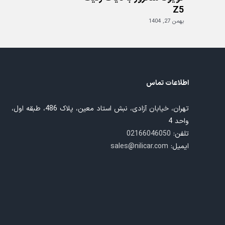
Z5
بهمن 27, 1404
اطلاعات تماس
تهران، خیابان آزادی، نبش استاد معین، پلاک 486، طبقه اول،
واحد 4
تلفن:
02166046050
ایمیل:
sales@nilicar.com