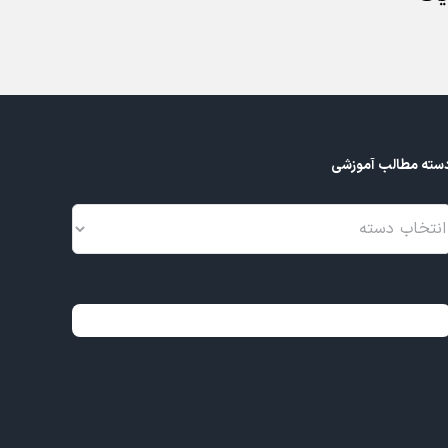
Z5
بهمن 27, 1404
سته مطالب آموزشی
سته
طالب
موزشی