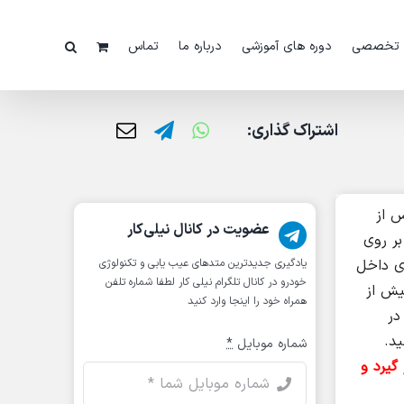
 تخصصی
دوره های آموزشی
درباره ما
تماس
اشتراک گذاری:
 از
عضویت در کانال نیلی‌کار
یرات بر روی سیستم تعلیق جنسیس یا تعویض قطعات آن، سیستم از کالیبره خارج می گردد وکد خطای C1620 بر روی
 فشار و جرم هوای داخل
یادگیری جدیدترین متد‌های عیب یابی‌ و تکنولوژی
خودرو در کانال تلگرام نیلی کار لطفا شماره تلفن
یش از
همراه خود را اینجا وارد کنید
بره در
د.
شماره موبایل
*
گیرد و