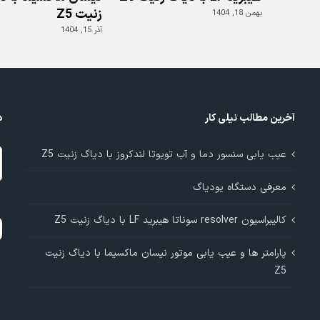
زنیت Z5
بهمن 18, 1404
آذر 15, 1404
آخرین مطالب نیلی کار
د
د
عیب یابی سنسور دما و آب تویوتا لندکروز با دیاگ زنیت Z5
م
معرفی دستگاه یودیاگ
آ
کالیبراسیون resolver سوناتا هیبرید LF با دیاگ زنیت Z5
پارامتر ها و عیب یابی موتور نیسان ماکسیما با دیاگ زنیت
Z5