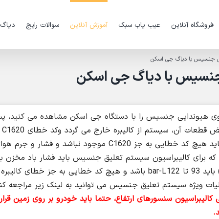
فروشگاه آنلاین
عیب یاب سبک
آموزش آنلاین
سوالات رایج
دیاگ
ایی جنسیس با دیاگ جی اسکن
 جنسیس با دیاگ جی اسکن
روی هیوندایی جنسیس را با دستگاه جی اسکن مشاهده می کنید، پس
انجام تعم
سیستم ECS می افتد، برای کالیبره کردن این سیستم باید هیچ کد خطایی به جز C1620 موجود نباشد و
د که برای کالیبراسیون سیستم تعلیق جنسیس باید فشار باد مخزن ب
7.5 بار باشد و جرم هوای سیستم (system air mass) باید 93 تا 122 bar-L باشد و هیچ کد خطایی به جز خطای کالی
یات ویژه سیستم تعلیق جنسیس می توانید به لینک زیر مراجعه کنی
 کالیبراسیون سنسورهای ارتفاع، حتما باید خودرو بر روی زمین قرار 
.