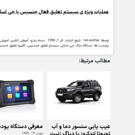
عملیات ویژه ی سیستم تعلیق فعال جنسیس با جی اسک
توسط:
nili-author
تاریخ انتشار: آذر 1, 1395
دسته بندی:
آموزش آنلاین
,
آموزش 
برچسب ها:
دستگاه دیاگ جی اسکن
,
سیستم تعلیق جنسیس
,
کالیبره تعلیق جنس
مطالب مرتبط:
عیب یابی سنسور دما و آب
معرفی دستگاه یودی
تویوتا لندکروز با دیاگ زنیت
بهمن 19, 1404