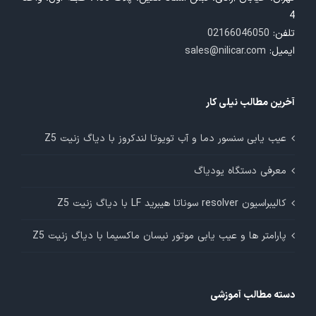
4
تلفن:
02166046050
ایمیل:
sales@nilicar.com
آخرین مطالب نیلی کار
عیب یابی سنسور دما و آب تویوتا لندکروز با دیاگ زنیت Z5
معرفی دستگاه یودیاگ
کالیبراسیون resolver سوناتا هیبرید LF با دیاگ زنیت Z5
پارامتر ها و عیب یابی موتور نیسان ماکسیما با دیاگ زنیت Z5
دسته مطالب آموزشی