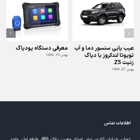
دردیاگ
جی
اسکن
عیب یابی سنسور دما و آب
معرفی دستگاه یودیاگ
تویوتا لندکروز با دیاگ
بهمن 19, 1404
زنیت Z5
ز
بهمن 27, 1404
بهم
اطلاعات تماس
تهران، خیابان آزادی، نبش استاد معین، پلاک 486، طبقه اول، واحد