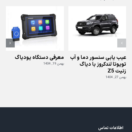
یانگ
اکتیون
با
دیاگ
جی
اسکن
عیب یابی سنسور دما و آب
معرفی دستگاه یودیاگ
تویوتا لندکروز با دیاگ
بهمن 19, 1404
زنیت Z5
ز
بهمن 27, 1404
بهم
اطلاعات تماس