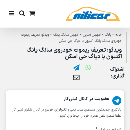
Ski
t
conten
خانه
>
بلاگ
>
آموزش آنلاین
>
آموزش سانگ یانگ
>
ویدئو: تعریف ریموت
خودروی سانگ یانگ اکتیون با دیاگ جی اسکن
ویدئو: تعریف ریموت خودروی سانگ یانگ
اکتیون با دیاگ جی اسکن
اشتراک
گذاری:
عضویت در کانال نیلی‌کار
یادگیری جدیدترین متد‌های عیب یابی‌ و تکنولوژی خودرو در کانال تلگرام نیلی کار
لطفا شماره تلفن همراه خود را اینجا وارد کنید
شماره موبایل
*