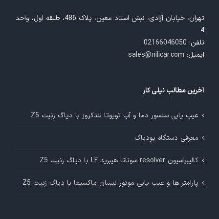
تهران، خیابان آزادی، نبش استاد معین، پلاک 486، طبقه اول، واحد
4
تلفن:
02166046050
ایمیل:
sales@nilicar.com
آخرین مطالب نیلی کار
عیب یابی سنسور دما و آب تویوتا لندکروز با دیاگ زنیت Z5
معرفی دستگاه یودیاگ
کالیبراسیون resolver سوناتا هیبرید LF با دیاگ زنیت Z5
پارامتر ها و عیب یابی موتور نیسان ماکسیما با دیاگ زنیت Z5