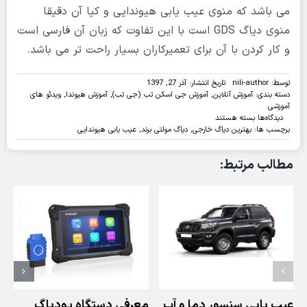
می باشد که منوی عیب یابی هیوندایی و کیا آن دقیقا
منوی دیاگ GDS است با این تفاوت که زبان آن فارسی است
و کار کردن با آن برای تعمیرکاران بسیار راحت تر می باشد.
توسط:
nili-author
تاریخ انتشار: آذر 27, 1397
دسته بندی:
آموزش آنلاین
,
آموزش جی اسکن تب (جی تب)
,
آموزش هیوندا
,
ویدئو های
آموزشی
برای
دیدگاه‌ها
بسته هستند
ویدئو:
برچسب ها:
بهترین دیاگ خارجی
,
دیاگ مولتی برند
,
عیب یابی هیوندایی
تنظیمات
انتخاب
مطالب مرتبط:
مشتری
سوناتا
2013
توسط
دیاگ
جی
اسکن
تب
عیب یابی سنسور دما و آب
معرفی دستگاه یودیاگ