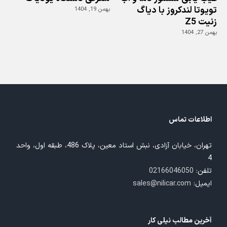
تویوتا لندکروز با دیاگ
بهمن 19, 1404
زنیت Z5
ز
بهمن 27, 1404
بهم
اطلاعات تماس
تهران، خیابان آزادی، نبش استاد معین، پلاک 486، طبقه اول، واحد
4
تلفن:
02166046050
ایمیل:
sales@nilicar.com
آخرین مطالب نیلی کار