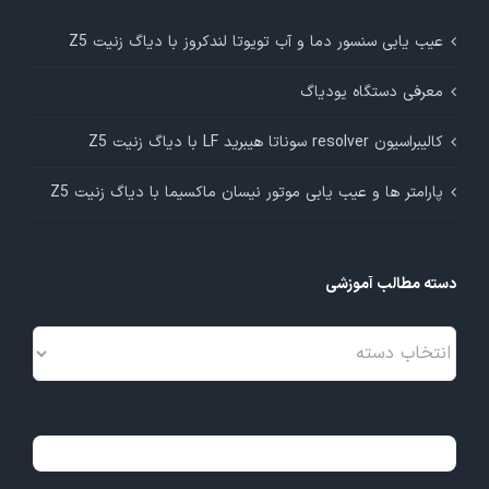
عیب یابی سنسور دما و آب تویوتا لندکروز با دیاگ زنیت Z5
معرفی دستگاه یودیاگ
کالیبراسیون resolver سوناتا هیبرید LF با دیاگ زنیت Z5
پارامتر ها و عیب یابی موتور نیسان ماکسیما با دیاگ زنیت Z5
دسته مطالب آموزشی
دسته
مطالب
آموزشی